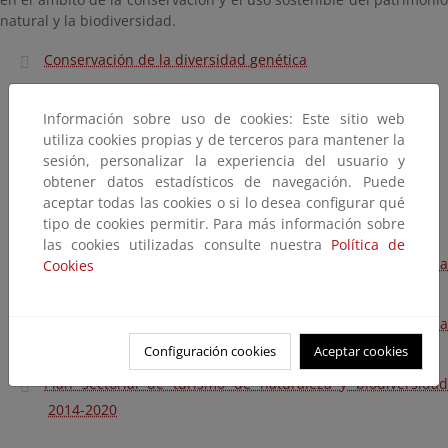
natural y la biodiversidad.
Conservación de la diversidad genética
Conservación y protección de las especies
Información sobre uso de cookies: Este sitio web
Conservación de ecosistemas naturales
utiliza cookies propias y de terceros para mantener la
sesión, personalizar la experiencia del usuario y
Plan estratégico del patrimonio natural y la biodiversidad
obtener datos estadísticos de navegación. Puede
Directrices de ordenación de los recursos naturales
aceptar todas las cookies o si lo desea configurar qué
tipo de cookies permitir. Para más información sobre
Fondo para el patrimonio natural y la biodiversidad
las cookies utilizadas consulte nuestra
Política de
Comisión estatal para el patrimonio natural y la
Cookies
biodiversidad
Consejo estatal para el patrimonio natural y la
biodiversidad
Configuración cookies
Aceptar cookies
Plan sectorial de turismo de naturaleza y biodiversidad
2014-2020