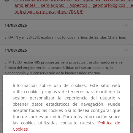
ambientes semiáridos: Aspectos geomorfológicos e
hidrológicos de los aljibes (708 KB)
14/08/2025
El OAPN y el IEO-CSIC exploran los fondos marinos de las Islas Chafarinas
11/08/2025
El MITECO recibe 485 propuestas para proyectos transformadores en el
ámbito del empleo verde, la sostenibilidad del sector pesquero, la
bioeconomía y la conservación de la biodiversidad marina
Información sobre uso de cookies: Este sitio web
Noticias sobre Reto Demográfico
utiliza cookies propias y de terceros para mantener la
Ver todas las noticias
sesión, personalizar la experiencia del usuario y
obtener datos estadísticos de navegación. Puede
aceptar todas las cookies o si lo desea configurar qué
Accesos directos
tipo de cookies permitir. Para más información sobre
las cookies utilizadas consulte nuestra
Política de
Cookies