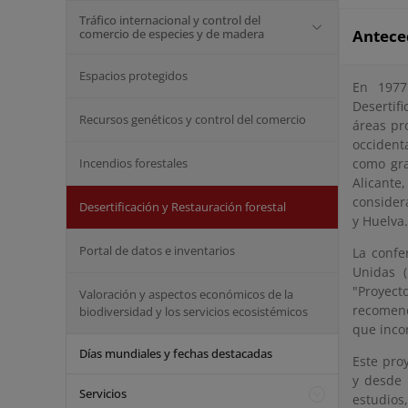
Tráfico internacional y control del
comercio de especies y de madera
Antece
Espacios protegidos
En 1977
Desertif
Recursos genéticos y control del comercio
áreas pr
occident
Incendios forestales
como gra
Alicante
consider
Desertificación y Restauración forestal
y Huelva.
Portal de datos e inventarios
La confe
Unidas (
"Proyect
Valoración y aspectos económicos de la
recomend
biodiversidad y los servicios ecosistémicos
que incor
Días mundiales y fechas destacadas
Este proy
y desde 
Servicios
estudios