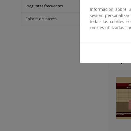
y ha imp
Preguntas frecuentes
un mejor
Información sobre u
Entre es
sesión, personalizar
Enlaces de interés
experime
todas las cookies o
trabajo 
cookies utilizadas c
forestale
Mapas 