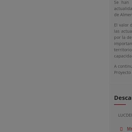
Se han r
actualid
de Almer
El valor
las actu
por la d
importan
territor
capacida
A contin
Proyecto
Desca
LUCDE
Me