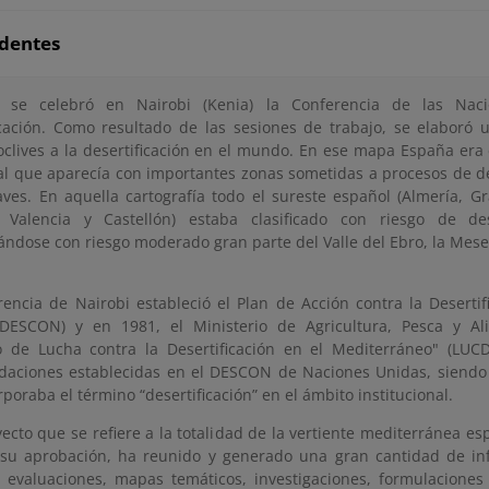
dentes
 se celebró en Nairobi (Kenia) la Conferencia de las Nac
icación. Como resultado de las sesiones de trabajo, se elaboró
oclives a la desertificación en el mundo. En ese mapa España era
al que aparecía con importantes zonas sometidas a procesos de des
ves. En aquella cartografía todo el sureste español (Almería, G
, Valencia y Castellón) estaba clasificado con riesgo de des
ándose con riesgo moderado gran parte del Valle del Ebro, la Mes
rencia de Nairobi estableció el Plan de Acción contra la Deserti
DESCON) y en 1981, el Ministerio de Agricultura, Pesca y Al
o de Lucha contra la Desertificación en el Mediterráneo" (LUC
aciones establecidas en el DESCON de Naciones Unidas, siendo 
poraba el término “desertificación” en el ámbito institucional.
ecto que se refiere a la totalidad de la vertiente mediterránea es
su aprobación, ha reunido y generado una gran cantidad de i
, evaluaciones, mapas temáticos, investigaciones, formulaciones 