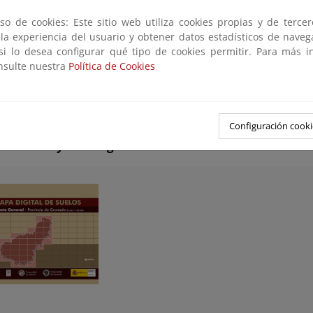
ulsado un elevado número de trabajos, estudios e investigacione
 conocimiento de la desertificación y de los métodos para su mit
so de cookies: Este sitio web utiliza cookies propias y de terce
tos trabajos destacan los Mapas de Suelos a escala 1:100.000 
 la experiencia del usuario y obtener datos estadísticos de nave
ntales de Seguimiento y Evaluación de la Erosión y la Desertific
 si lo desea configurar qué tipo de cookies permitir. Para más i
publicado es la
Evaluación sistemática de los efectos sobre el su
onsulte nuestra
Política de Cookies
s para la lucha contra la desertificación en las cuencas del Adra y Guad
Configuración cooki
de Suelos y Descargas