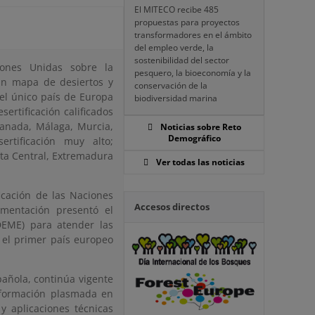
El MITECO recibe 485
propuestas para proyectos
transformadores en el ámbito
del empleo verde, la
sostenibilidad del sector
iones Unidas sobre la
pesquero, la bioeconomía y la
 un mapa de desiertos y
conservación de la
 el único país de Europa
biodiversidad marina
ertificación calificados
ranada, Málaga, Murcia,
Noticias sobre Reto
Demográfico
ertificación muy alto;
eta Central, Extremadura
Ver todas las noticias
ficación de las Naciones
Accesos directos
imentación presentó el
DEME) para atender las
el primer país europeo
pañola, continúa vigente
nformación plasmada en
y aplicaciones técnicas