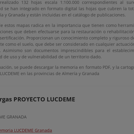
ealizado 132 hojas escala 1:100.000 correspondientes al su
ad se han integrado en formato digital las hojas que cubren la tot
ía y Granada y están incluidas en el catálogo de publicaciones.
 de estos mapas radica en la importancia que tienen como herrami
aciones que deben efectuarse para la restauración o rehabilitació
esertificación. Proporcionan un conocimiento completo y riguroso d
te como el suelo, que debe ser considerado en cualquier actuación
io. Asimismo son documentos imprescindibles para el estableci
d de uso y de vulnerabilidad de un territorio dado.
uación, se puede descargar la memoria en formato PDF, y la cartog
 LUCDEME en las provincias de Almería y Granada
rgas PROYECTO LUCDEME
ME GRANADA
moria LUCDEME Granada