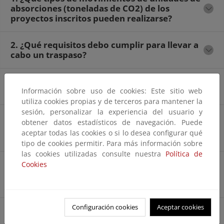
absorciones (toneladas de CO2) de los
proyectos inscritos pueden realizarse?
2. ¿Qué requisitos debo cumplir para llevar a
cabo un traspaso?
3. ¿Qué requisitos debo cumplir para llevar a
cabo una cancelación?
Información sobre uso de cookies: Este sitio web
utiliza cookies propias y de terceros para mantener la
sesión, personalizar la experiencia del usuario y
4. ¿Cómo inscribo un traspaso de toneladas
obtener datos estadísticos de navegación. Puede
de CO2 (documentación y medio de
aceptar todas las cookies o si lo desea configurar qué
presentación)?
tipo de cookies permitir. Para más información sobre
las cookies utilizadas consulte nuestra
Política de
5. ¿Cómo inscribo una cancelación de
Cookies
toneladas de CO2 (documentación y medio
de presentación)?
Configuración cookies
Aceptar cookies
6. ¿Dónde puedo consultar los movimientos
inscritos?