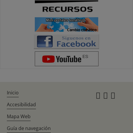
Inicio
Instagr
Twitte
Fac
Accesibilidad
Mapa Web
Guía de navegación