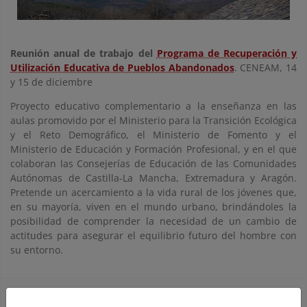
Reunión anual de trabajo del
Programa de Recuperación y
Utilización Educativa de Pueblos Abandonados
. CENEAM,
14
y 15 de diciembre
Proyecto educativo complementario a la enseñanza en las
aulas promovido por el Ministerio para la Transición Ecológica
y el Reto Demográfico, el Ministerio de Fomento y el
Ministerio de Educación y Formación Profesional, y en el que
colaboran las Consejerías de Educación de las Comunidades
Autónomas de Castilla-La Mancha, Extremadura y Aragón.
Pretende un acercamiento a la vida rural de los jóvenes que,
en su mayoría, viven en el mundo urbano, brindándoles la
posibilidad de comprender la necesidad de un cambio de
actitudes para asegurar el equilibrio futuro del hombre con
su entorno.