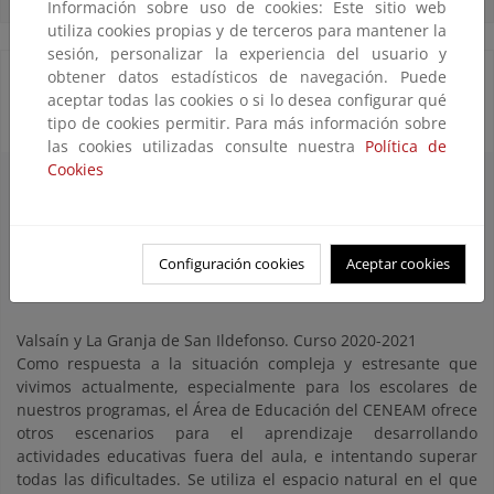
Información sobre uso de cookies: Este sitio web
utiliza cookies propias y de terceros para mantener la
sesión, personalizar la experiencia del usuario y
obtener datos estadísticos de navegación. Puede
Programa educativo del CENEAM: Los Viernes al
aceptar todas las cookies o si lo desea configurar qué
Sol
tipo de cookies permitir. Para más información sobre
las cookies utilizadas consulte nuestra
Política de
Cookies
Configuración cookies
Aceptar cookies
Valsaín y La Granja de San Ildefonso. Curso 2020-2021
Como respuesta a la situación compleja y estresante que
vivimos actualmente, especialmente para los escolares de
nuestros programas, el Área de Educación del CENEAM ofrece
otros escenarios para el aprendizaje desarrollando
actividades educativas fuera del aula, e intentando superar
todas las dificultades. Se utiliza el espacio natural en el que