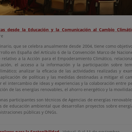
tas desde la Educación y la Comunicación al Cambio Climáti
re
inario, que se celebra anualmente desde 2004, tiene como objetivo
rrollo en España del Artículo 6 de la Convención Marco de Nacio
o relativo a la Acción para el Empoderamiento Climático, relacion
ización, el acceso a la información y la participación sobre te
limático; analizar la eficacia de las actividades realizadas y exa
a aplicación de políticas y las medidas destinadas a mitigar el 
ar el intercambio de ideas y experiencias y la colaboración entre 
ión de las energías renovables, el ahorro energético y la movilida
onas participantes son técnicos de Agencias de energías renovables
os de educación ambiental que desarrollan proyectos sobre energí
istraciones públicas y ONGs.
colares para la Sostenibilidad
. Virtual, 9 al 11 de noviembre