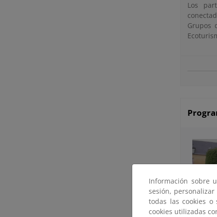
Los part
conectad
Grupos d
Ecoturis
Progra
Información sobre u
sesión, personalizar
todas las cookies o
cookies utilizadas c