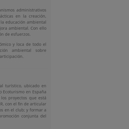
anismos administrativos
cticas en la creación,
 la educación ambiental
jora ambiental. Con ello
ión de esfuerzos.
nómico y loca de todo el
ción ambiental sobre
rticipación.
al turístico, ubicado en
cto Ecoturismo en España
 los proyectos que está
 con el fin de articular
s en el club; y formar a
 promoción conjunta del