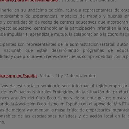
inario, en su undécima edición, reúne a representantes de org
intercambio de experiencias, modelos de trabajo y buenas prá
lo y consolidación de redes de centros educativos que incorporan
yecto educativo, centrándolo en la participación infantil en la me
nde impulsar el aprendizaje mutuo, la colaboración o la coordinac
icipantes son representantes de la administración (estatal, auto
rio nacional) que están desarrollando programas de educa
ilidad y que promueven redes de escuelas comprometidas con la pa
turismo en España
. Virtual, 11 y 12 de noviembre
tivos de este octavo seminario son: informar al tejido empresari
 de los Espacios Naturales Protegidos, de la situación del produ
ances anuales del Club Ecoturismo y de su ente gestor; mostrar
lando la Asociación Ecoturismo en España con el apoyo del MINETUR,
as de mejora y aumentar la masa crítica de empresarios integrado
onsables de las asociaciones turísticas y de acción local en la
mo.