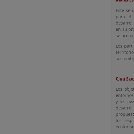
Este sem
para el 
desarrol
en su pro
se prete
Los part
territo
sostenib
Club Eco
Los obje
entornos
y los av
desarrol
propuest
los resp
ecoturis