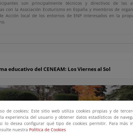
icipantes son principalmente técnicos y directivos de las 
as con la Asociación Ecoturismo en España y miembros de organ
e Acción local de los entornos de ENP interesados en la prop
mo.
ma educativo del CENEAM: Los Viernes al Sol
so de cookies: Este sitio web utiliza cookies propias y de terce
 la experiencia del usuario y obtener datos estadísticos de nave
 si lo desea configurar qué tipo de cookies permitir. Para más i
onsulte nuestra
Política de Cookies