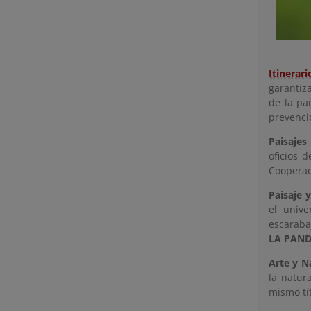
Itinerar
garantiza
de la pa
prevenci
Paisajes
oficios 
Coopera
Paisaje 
el unive
escaraba
LA PAN
Arte y N
la natur
mismo tí