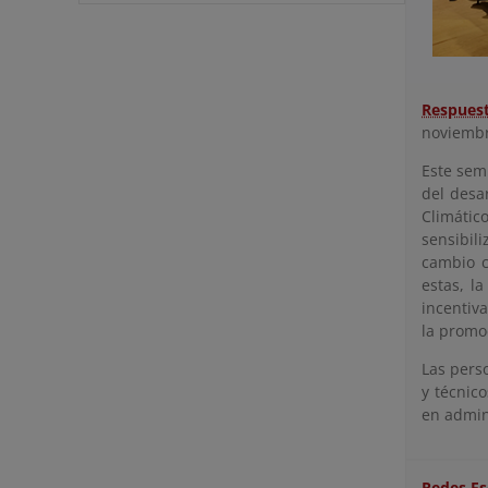
Respues
noviemb
Este sem
del desa
Climátic
sensibil
cambio c
estas, l
incentiv
la promoc
Las pers
y técnic
en admin
Redes Es