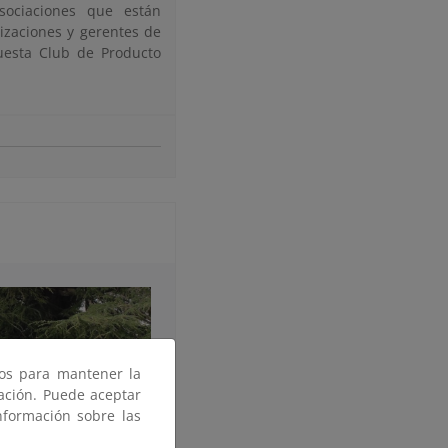
asociaciones que están
izaciones y gerentes de
uesta Club de Producto
ros para mantener la
gación. Puede aceptar
nformación sobre las