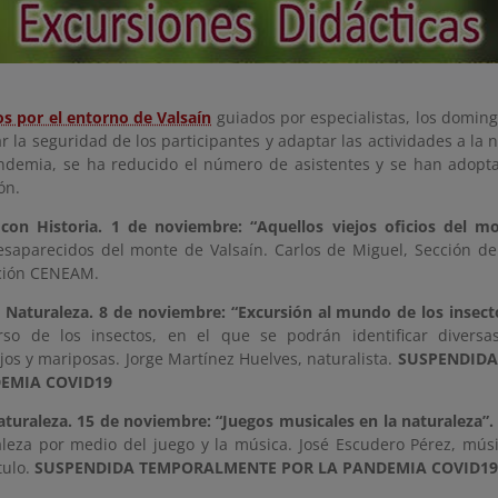
ios por el entorno de Valsaín
guiados por especialistas, los domin
r la seguridad de los participantes y adaptar las actividades a la
ndemia, se ha reducido el número de asistentes y se han adopt
ón.
 con Historia. 1 de noviembre: “Aquellos viejos oficios del mo
desaparecidos del monte de Valsaín. Carlos de Miguel, Sección d
ción CENEAM.
y Naturaleza. 8 de noviembre: “Excursión al mundo de los insect
rso de los insectos, en el que se podrán identificar diversa
jos y mariposas. Jorge Martínez Huelves, naturalista.
SUSPENDIDA
DEMIA
COVID19
aturaleza. 15 de noviembre: “Juegos musicales en la naturaleza”.
aleza por medio del juego y la música. José Escudero Pérez, músi
tulo.
SUSPENDIDA TEMPORALMENTE POR LA PANDEMIA
COVID19