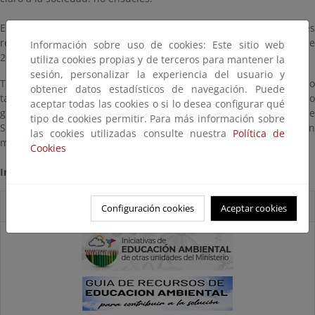
El objetivo de Libera es limpiar más de 100 espacios naturales
repartidos por toda la geografía española el día 17 de junio de
Información sobre uso de cookies: Este sitio web
2017.
utiliza cookies propias y de terceros para mantener la
sesión, personalizar la experiencia del usuario y
Todos los ciudadanos se pueden unir a esta iniciativa organizando
obtener datos estadísticos de navegación. Puede
también una actividad de recogida de basuras con su propio
aceptar todas las cookies o si lo desea configurar qué
grupo. Para ello, hay que rellenar un
formulario on-line
y desd
tipo de cookies permitir. Para más información sobre
SEO/BirdLife se enviará un pack de guantes y bolsas, así como un
las cookies utilizadas consulte nuestra
Política de
manual de recogida para la realización del evento.
Cookies
Información y fuente:
Proyecto Libera
Accesos directos
Configuración cookies
Aceptar cookies