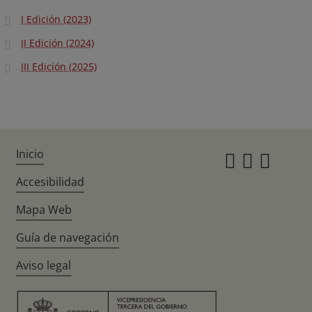
I Edición (2023)
II Edición (2024)
III Edición (2025)
Inicio
Instagr
Twitte
Fac
Accesibilidad
Mapa Web
Guía de navegación
Aviso legal