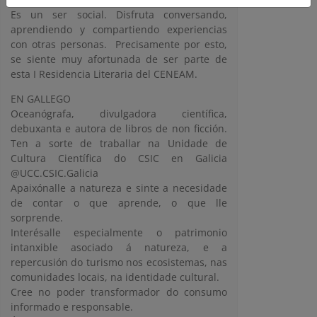
Es un ser social. Disfruta conversando,
aprendiendo y compartiendo experiencias
con otras personas. Precisamente por esto,
se siente muy afortunada de ser parte de
esta I Residencia Literaria del CENEAM.
EN GALLEGO
Oceanógrafa, divulgadora científica,
debuxanta e autora de libros de non ficción.
Ten a sorte de traballar na Unidade de
Cultura Científica do CSIC en Galicia
@UCC.CSIC.Galicia
Apaixónalle a natureza e sinte a necesidade
de contar o que aprende, o que lle
sorprende.
Interésalle especialmente o patrimonio
intanxible asociado á natureza, e a
repercusión do turismo nos ecosistemas, nas
comunidades locais, na identidade cultural.
Cree no poder transformador do consumo
informado e responsable.