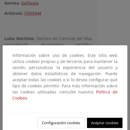
Revista
:
Gallipata
Arttículo:
CENEAM
Luisa Martínez.
Doctora en Ciencias del Mar,
oceanógrafa, divulgadora científica,
dibujanta y autora de libros de no ficción.
Información sobre uso de cookies: Este sitio web
Tiene la suerte de trabajar en la Unidad de
utiliza cookies propias y de terceros para mantener la
Cultura Científica do CSIC en Galicia
sesión, personalizar la experiencia del usuario y
@UCC.CSIC.Galicia
obtener datos estadísticos de navegación. Puede
Le apasiona la naturaleza y siente la
aceptar todas las cookies o si lo desea configurar qué
necesidad de contar lo que aprende, lo que
tipo de cookies permitir. Para más información sobre
le sorprende.
las cookies utilizadas consulte nuestra
Política de
Le interesa especialmente el patrimonio
Cookies
intangible asociado a la naturaleza, y la
repercusión del turismo en los ecosistemas,
en las comunidades locales en la identidad
cultural.
Configuración cookies
Aceptar cookies
Cree en el poder transformador del consumo
informado y responsable.