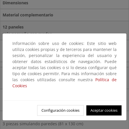
Dimensiones
Material complementario
12 paneles
caja pequeña con ruedas
Información sobre uso de cookies: Este sitio web
61 x 131 x 2,5 cm
utiliza cookies propias y de terceros para mantener la
67 x 55 x 142 cm
sesión, personalizar la experiencia del usuario y
obtener datos estadísticos de navegación. Puede
aceptar todas las cookies o si lo desea configurar qué
7 paneles
tipo de cookies permitir. Para más información sobre
caja grande con ruedas
las cookies utilizadas consulte nuestra
Política de
Cookies
81 x 47 x 142 cm
88 x 48 x 143 cm
Configuración cookies
Aceptar cookies
Casa formada por:
3 piezas simulando paredes (81 x 130 cm)