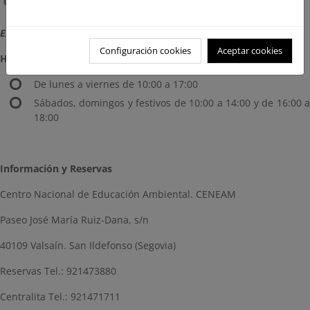
Exposición abierta al público. Entrada gratuita.
Configuración cookies
Aceptar cookies
Horario de visitas:
De lunes a viernes de 10:00 a 17:00
Sábados, domingos y festivos de 10:00 a 14:00 y de 16:00 a
18:00
Información y Reservas
Centro Nacional de Educación Ambiental. CENEAM
Paseo José María Ruiz-Dana, s/n
40109 Valsaín. San Ildefonso (Segovia)
Reservas Tel.: 921473880
Centralita Tel.: 921471711