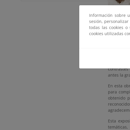
Información sobre u
sesión, personalizar
todas las cookies o
cookies utilizadas c
Libro y e
naturalez
concentrac
fotografi
contrastes
antes la g
En esta obr
para compl
obtenido p
reconocido
agradecemo
Esta expos
temáticas,