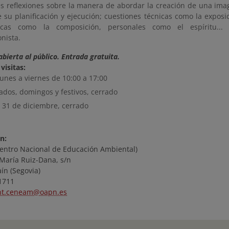
es reflexiones sobre la manera de abordar la creación de una imag
 su planificación y ejecución; cuestiones técnicas como la exposic
sticas como la composición, personales como el espíritu..
onista.
abierta al público. Entrada gratuita.
visitas:
lunes a viernes de 10:00 a 17:00
ados, domingos y festivos, cerrado
y 31 de diciembre, cerrado
n:
ntro Nacional de Educación Ambiental)
 María Ruiz-Dana, s/n
ín (Segovia)
71711
nt.ceneam@oapn.es