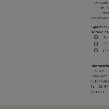
interesant
en sí desde
luz; artí
conservaci
Exposición 
Horario de 
De 
Sáb
24 
Informació
CENEAM (Ce
Paseo José
40109 Valsa
Tel.: 9214
Correo-e:
i