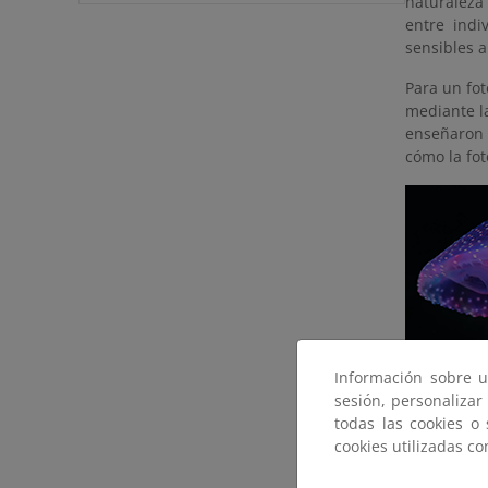
naturaleza
entre indi
sensibles a
Para un fot
mediante l
enseñaron 
cómo la fo
Información sobre u
sesión, personalizar
todas las cookies o
cookies utilizadas c