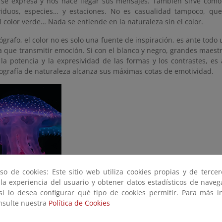
 se expresa y nos hace llegar sus mensajes. También sirve com
viduos, especies… y estaciones. No es casualidad tampoco, qu
l color verde… Nada se entiende en la naturaleza sin el color.
ógrafo, el color no es solo una fuente de inspiración, es ante tod
a que transmitir emoción. Si con el blanco y negro, grandes maes
la potencia y la expresividad de las formas y los contrastes, es 
tografía de naturaleza alcanza sus máximas cotas de emotividad.
so de cookies: Este sitio web utiliza cookies propias y de terce
 la experiencia del usuario y obtener datos estadísticos de nave
 si lo desea configurar qué tipo de cookies permitir. Para más i
onsulte nuestra
Política de Cookies