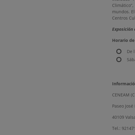
Climático”
mundos. El 
Centros Cu
Exposición 
Horario de 
De 
Sáb
Informació
CENEAM (Ce
Paseo José
40109 Valsa
Tel.: 9214