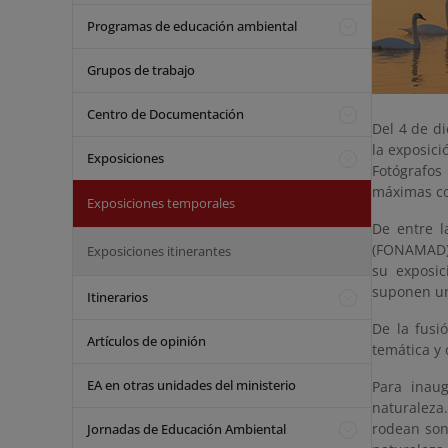
Programas de educación ambiental
Grupos de trabajo
Centro de Documentación
Del 4 de d
la exposic
Exposiciones
Fotógrafos
máximas cot
Exposiciones temporales
De entre l
(FONAMAD), 
Exposiciones itinerantes
su exposic
suponen un
Itinerarios
De la fus
Artículos de opinión
temática y 
EA en otras unidades del ministerio
Para inau
naturaleza.
rodean son 
Jornadas de Educación Ambiental