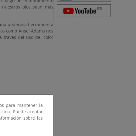
o código de entendimiento
e nuestros ojos sean más
o una poderosa herramienta
tros como Ansel Adams nos
a través del uso del color
ros para mantener la
gación. Puede aceptar
nformación sobre las