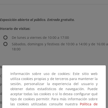
Exposición abierta al público. Entrada gratuita.
Horario de visitas:
De lunes a viernes de 10:00 a 17:00
Sábados, domingos y festivos de 10:00 a 14:00 y de 16:00 a
18:00
Información y Reservas
Información sobre uso de cookies: Este sitio web
Centro Nacional de Educación Ambiental. CENEAM
utiliza cookies propias y de terceros para mantener la
sesión, personalizar la experiencia del usuario y
Paseo José María Ruiz-Dana, s/n
obtener datos estadísticos de navegación. Puede
40109 Valsaín. San Ildefonso (Segovia)
aceptar todas las cookies o si lo desea configurar qué
tipo de cookies permitir. Para más información sobre
Reservas Tel.: 921473880
las cookies utilizadas consulte nuestra
Política de