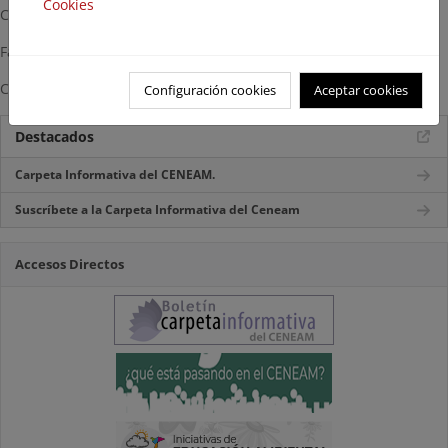
Cookies
Centralita Tel.: 921471711
Fax. 921471746
Correo-e:
int.ceneam@oapn.es
Configuración cookies
Aceptar cookies
Destacados
Carpeta Informativa del CENEAM.
Suscríbete a la Carpeta Informativa del Ceneam
Accesos Directos