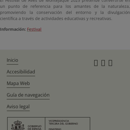
El Festival de Aves de Montejaque 2025 pretende convertirse en
un punto de referencia para los amantes de la naturaleza,
promoviendo la conservación del entorno y la divulgación
científica a través de actividades educativas y recreativas.
Información:
Festival
Inicio
Instagr
Twitte
Fac
Accesibilidad
Mapa Web
Guía de navegación
Aviso legal