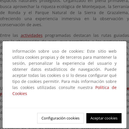
espacios naturales protegidos. Organizado en plena primavera,
busca aprovechar la riqueza ecológica de Montejaque, la Serranía
de Ronda y el Parque Natural de la Sierra de Grazalema,
ofreciendo una experiencia inmersiva en la observación y
conservación de aves.
Entre las
actividades
programadas destacan las rutas guiada
para la observación de aves, que permitirán a los participantes
descubrir la diversidad de especies que habitan la región.
Información sobre uso de cookies: Este sitio web
Además, se llevará a cabo la elaboración de cajas nido,
utiliza cookies propias y de terceros para mantener la
fomentando la protección de las aves en su hábitat natural.
sesión, personalizar la experiencia del usuario y
También se organizarán sesiones de anillamiento, una práctica
obtener datos estadísticos de navegación. Puede
científica fundamental para el estudio y seguimiento de las
aceptar todas las cookies o si lo desea configurar qué
poblaciones de aves.
tipo de cookies permitir. Para más información sobre
las cookies utilizadas consulte nuestra
Política de
Uno de los principales atractivos del evento será el
I Concurso d
Cookies
Fotografía "Aves de Andalucía
, donde los participantes podrá
captar la belleza de la avifauna andaluza. Se otorgarán tres
premios: un primer premio de 800 euros, un segundo premio de
400 euros y un tercer premio de 100 euros, incentivando así la
Configuración cookies
Aceptar cookies
creatividad y el interés por la fotografía de naturaleza.