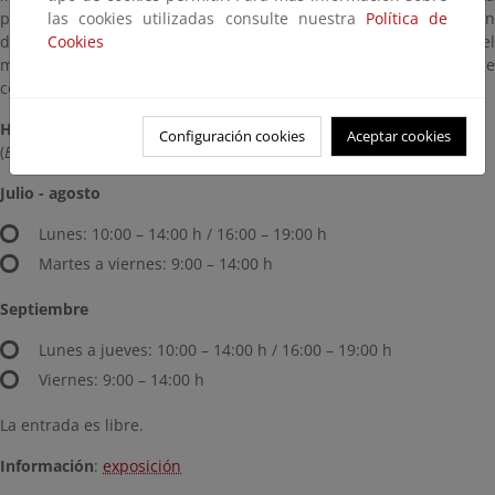
las cookies utilizadas consulte nuestra
Política de
propuesta invita al público a observar sin prisa, con la intención
Cookies
de despertar la curiosidad y el interés por el conocimiento del
medio natural. Según la autora, "no se protege lo que no se
conoce", premisa que motiva y da sentido a esta iniciativa.
Horario de visita
Configuración cookies
Aceptar cookies
(
Excepto festivos
)
Julio - agosto
Lunes: 10:00 – 14:00 h / 16:00 – 19:00 h
Martes a viernes: 9:00 – 14:00 h
Septiembre
Lunes a jueves: 10:00 – 14:00 h / 16:00 – 19:00 h
Viernes: 9:00 – 14:00 h
La entrada es libre.
Información
:
exposición