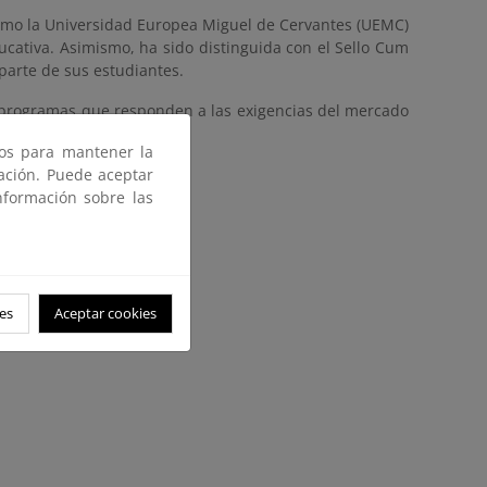
como la Universidad Europea Miguel de Cervantes (UEMC)
ducativa. Asimismo, ha sido distinguida con el Sello Cum
parte de sus estudiantes.
 programas que responden a las exigencias del mercado
ros para mantener la
gación. Puede aceptar
nformación sobre las
es
Aceptar cookies