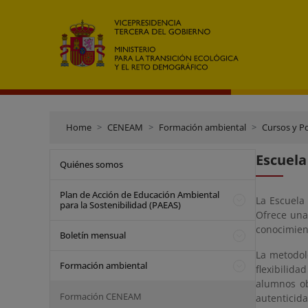
Home
CENEAM
Formación ambiental
Cursos y P
Escuela
Quiénes somos
Plan de Acción de Educación Ambiental
La Escuela 
para la Sostenibilidad (PAEAS)
Ofrece una
conocimien
Boletín mensual
La metodol
Formación ambiental
flexibilid
alumnos ob
Formación CENEAM
autenticida