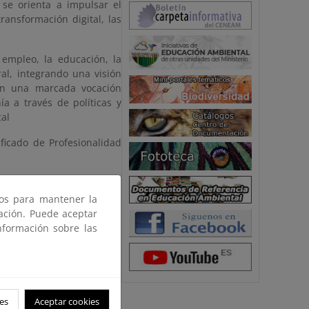
 se orienta a impulsar el
transformación digital, las
 empleo, la educación, la
ral, integrando una visión
Con una marcada vocación
ía a través de políticas y
cal
ficado de Profesionalidad
ros para mantener la
gación. Puede aceptar
nformación sobre las
SE+)
dad y la recualificación
es
Aceptar cookies