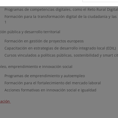
citación digital
Programas de competencias digitales, como el Reto Rural Digita
Formación para la transformación digital de la ciudadanía y las
1
ión pública y desarrollo territorial
Formación en gestión de proyectos europeos
Capacitación en estrategias de desarrollo integrado local (EDIL)
Cursos vinculados a políticas públicas, sostenibilidad y smart cit
leo, emprendimiento e innovación social
Programas de emprendimiento y autoempleo
Formación para el fortalecimiento del mercado laboral
Acciones formativas en innovación social e igualdad
mación