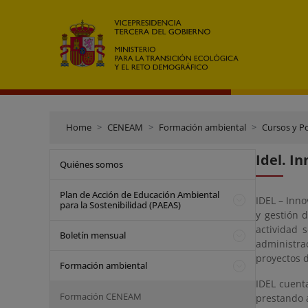
Home
CENEAM
Formación ambiental
Cursos y P
Idel. In
Quiénes somos
Plan de Acción de Educación Ambiental
IDEL – Inno
para la Sostenibilidad (PAEAS)
y gestión 
actividad 
Boletín mensual
administr
proyectos d
Formación ambiental
IDEL cuent
Formación CENEAM
prestando a