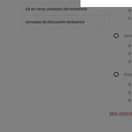
Capa
EA en otras unidades del ministerio
Jornadas de Educación Ambiental
Gest
Emp
Más infor