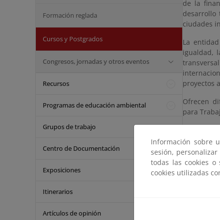
de la fina
desarrollo 
Formación reglada
ciudades in
Cursos y Postgrados
La entidad
igualdad, 
Congresos, jornadas y otros eventos
transversa
internacio
proyectos a
Recursos
Ofrecen di
Programas de educación ambiental
para Traba
Grupos de trabajo
Entre las p
Información sobre u
For
Centro de Documentación
sesión, personalizar
todas las cookies o
Exposiciones
cookies utilizadas c
Itinerarios
Artículos de opinión