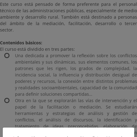
Este curso está pensado de forma preferente para el personal
técnico de las administraciones públicas, especialmente de medio
ambiente y desarrollo rural. También está destinado a personas
del ámbito de la mediación, facilitación, desarrollo o tercer
sector.
Contenidos básicos:
El curso está dividido en tres partes:
Una dedicada a promover la reflexión sobre los conflictos
ambientales y sus dinámicas, sus elementos comunes, los
patrones que les rigen, los grados de complejidad, la
incidencia social, la influencia y distribución desigual de
poderes y recursos, la conexión entre distintos problemas
y realidades socioambientales, capacidad de la comunidad
para definir soluciones compartidas…
Otra en la que se explorarán las vías de intervención y el
papel de la facilitación o mediación. Se estudiarán
herramientas y estrategias de análisis y gestión de
conflictos, el análisis de discursos, la identificación y
tratamiento de ideas preconcebidas, elaboración de
mapas conflictuales, incidencia de las partes, delimitación