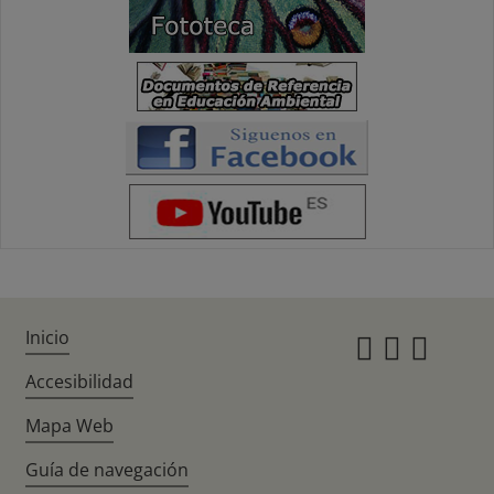
Inicio
Instagr
Twitte
Fac
Accesibilidad
Mapa Web
Guía de navegación