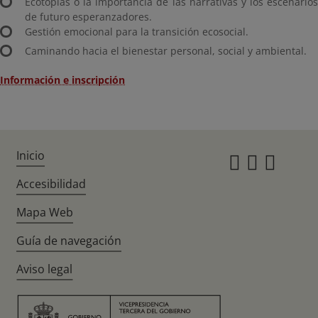
Ecotopías o la importancia de las narrativas y los escenarios
de futuro esperanzadores.
Gestión emocional para la transición ecosocial.
Caminando hacia el bienestar personal, social y ambiental.
Información e inscripción
Inicio
Instagr
Twitte
Fac
Accesibilidad
Mapa Web
Guía de navegación
Aviso legal