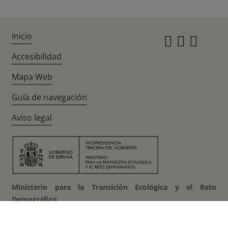
Inicio
Instagr
Twitte
Fac
Accesibilidad
Mapa Web
Guía de navegación
Aviso legal
Ministerio para la Transición Ecológica y el Reto
Demográfico
Plaza San Juan de la Cruz, 10 28071 Madrid (España)