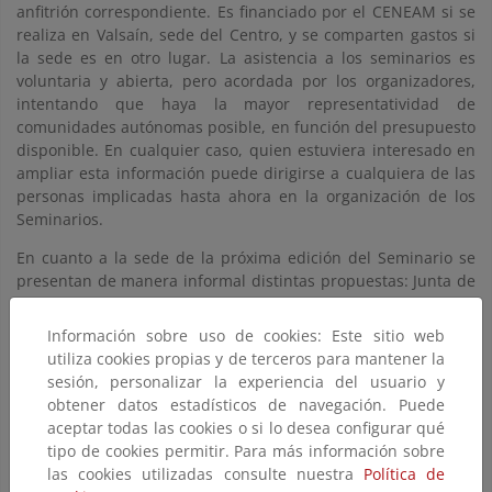
anfitrión correspondiente. Es financiado por el CENEAM si se
realiza en Valsaín, sede del Centro, y se comparten gastos si
la sede es en otro lugar. La asistencia a los seminarios es
voluntaria y abierta, pero acordada por los organizadores,
intentando que haya la mayor representatividad de
comunidades autónomas posible, en función del presupuesto
disponible. En cualquier caso, quien estuviera interesado en
ampliar esta información puede dirigirse a cualquiera de las
personas implicadas hasta ahora en la organización de los
Seminarios.
En cuanto a la sede de la próxima edición del Seminario se
presentan de manera informal distintas propuestas: Junta de
Andalucía, Aragón y Canarias. Si no hubiera ninguna
propuesta en firme para la sede del siguiente seminario, se
Información sobre uso de cookies: Este sitio web
realizará en el CENEAM, Valsaín (Segovia).
utiliza cookies propias y de terceros para mantener la
sesión, personalizar la experiencia del usuario y
En cuanto a la estructura y el programa, se acuerda seguir en
obtener datos estadísticos de navegación. Puede
líneas generales con el modelo seguido en esta edición (una
aceptar todas las cookies o si lo desea configurar qué
ponencia marco y una ponencia técnica, intervenciones
tipo de cookies permitir. Para más información sobre
breves de los nuevos participantes y exposición de
las cookies utilizadas consulte nuestra
Política de
experiencias por parte de los asistentes), puesto que la