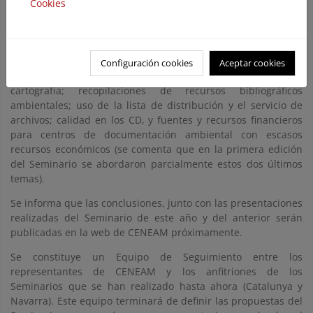
Cookies
valoración mayoritaria de los participantes ha sido positiva.
Se decide que en la próxima edición no se trate
monográficamente sobre un tema, sino que a parte de la
temática de bibliotecas digitales (que sigue interesando) se
Configuración cookies
Aceptar cookies
añadan nuevos puntos de interés: gestión y tratamiento de la
cartografía; recopilaciones de recursos bibliográficos
ambientales; uso de la lista de distribución y el servicio de
archivos; calidad en los CD, y fuentes y recursos financieros
para centros de documentación ambiental con escasos
recursos económicos (se comenta que en la primera edición
del Seminario se abordaron parcialmente estos dos últimos
temas).
Se informa que las conclusiones, junto con las presentaciones
realizadas del Seminario de este año y del anterior serán
publicadas en la web de CENEAM próximamente.
Se constituye un Equipo de Seguimiento entre los
representantes de CENEAM y los anfitriones de los
Seminarios que se han realizado hasta ahora (Catalunya y
Navarra). Este equipo terminará de definir las propuestas del