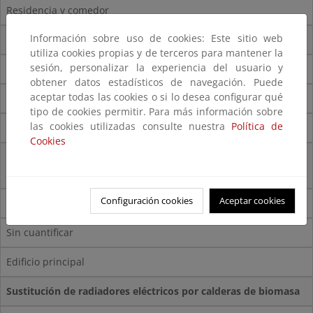
Residencia y comedor
Información sobre uso de cookies: Este sitio web
Instalación de doble ventanas
utiliza cookies propias y de terceros para mantener la
sesión, personalizar la experiencia del usuario y
2008
obtener datos estadísticos de navegación. Puede
aceptar todas las cookies o si lo desea configurar qué
Sin cuantificar
tipo de cookies permitir. Para más información sobre
las cookies utilizadas consulte nuestra
Política de
Edificio principal
Cookies
Ampliación del sistema de calefacción por suelo radiante a
porches, eliminando 9 radiadores eléctricos
Configuración cookies
Aceptar cookies
2007
Sin cuantificar
Edificio principal
Sustitución de radiadores eléctricos por calderas de biomasa