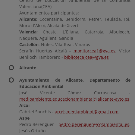
Centro de Educación Ambiental de la Comunitat
Valenciana(CEA)
Ayuntamientos participantes:
Alicante:
Cocentaina, Benidorm, Petrer, Teulada, Ibi,
Muro d´Alcoi, Alcalá de Xivert
Valencia:
Cheste, L´Eliana, Catarroja, Albuixech,
Náquera, Agullent, Gandia
Castellón
: Nules, Vila-Real, Vinaròs
Serafín Huertas Alcalá -
monitorcea1@gva.es
, Víctor
Benlloch Tamborero -
biblioteca cea@gva.es
Alicante
Ayuntamiento de Alicante. Departamento de
Educación Ambiental
José Vicente Gómez Carrascosa -
medioambiente.educacionambiental@alicante-ayto.es
Alcoi
Gabriel Sanchís -
arrelsmediambient@gmail.com
Aspe
Pedro Berenguer -
pedro.berenguer@cotambiental.es
,
Jesús Ortuño