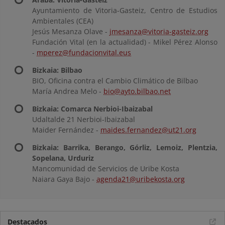
Ayuntamiento de Vitoria-Gasteiz, Centro de Estudios
Ambientales (CEA)
Jesús Mesanza Olave -
jmesanza@vitoria-gasteiz.org
Fundación Vital (en la actualidad) - Mikel Pérez Alonso
-
mperez@fundacionvital.eus
Bizkaia: Bilbao
BIO, Oficina contra el Cambio Climático de Bilbao
María Andrea Melo -
bio@ayto.bilbao.net
Bizkaia: Comarca Nerbioi-Ibaizabal
Udaltalde 21 Nerbioi-Ibaizabal
Maider Fernández -
maides.fernandez@ut21.org
Bizkaia: Barrika, Berango, Górliz, Lemoiz, Plentzia,
Sopelana, Urduriz
Mancomunidad de Servicios de Uribe Kosta
Naiara Gaya Bajo -
agenda21@uribekosta.org
Destacados