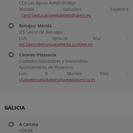
CEA Las Aguas Almendralejo
Matilde González Sayabera
-
centroeducacion@almendralejo.es
Badajoz: Mérida
IES Sáenz de Buruaga
Luis Ignacio Mur -
ies.saenzdeburuaga@edu.juntaex.es
Cáceres: Plasencia
Ciudades Saludables y Sostenibles
Ayuntamiento de Plasencia
Luis A. Montes Fdez -
ciudadessaludables@aytoplasencia.es
GALICIA
A Coruña
ADEGA