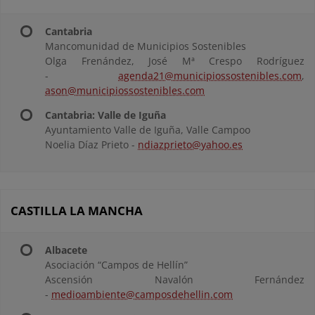
Cantabria
Mancomunidad de Municipios Sostenibles
Olga Frenández, José Mª Crespo Rodríguez
-
agenda21@municipiossostenibles.com
,
ason@municipiossostenibles.com
Cantabria: Valle de Iguña
Ayuntamiento Valle de Iguña, Valle Campoo
Noelia Díaz Prieto -
ndiazprieto@yahoo.es
CASTILLA LA MANCHA
Albacete
Asociación “Campos de Hellín”
Ascensión Navalón Fernández
-
medioambiente@camposdehellin.com