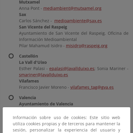
Mutxamel
Anna Pont -
mediambient@mutxamel.org
Sax
Carlos Sánchez -
medioambiente@sax.es
San Vicente del Raspeig
Ayuntamiento de San Vicente del Raspeig. Oficina de
Información Medioambiental
Pilar Mahamud Isidro -
misidro@raspeig.org
Castellón
La Vall d'Uixo
Esther Palasi -
epalasi@lavallduixo.es
; Sonia Mariner -
smariner@lavallduixo.es
Vilafames
Francisco Javier Moreno -
vilafames_tag@gva.es
Valencia
Ayuntamiento de Valencia
Carlos J. Gabaldón Verdú
-
scambioclimatico@valencia.es
Información sobre uso de cookies: Este sitio web
Lliria
utiliza cookies propias y de terceros para mantener la
Mario Valero -
mario.valero@creanatura.es
sesión, personalizar la experiencia del usuario y