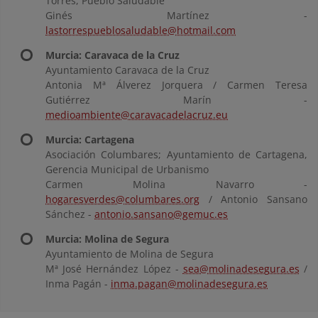
Torres, Pueblo Saludable"
Ginés Martínez -
lastorrespueblosaludable@hotmail.com
Murcia: Caravaca de la Cruz
Ayuntamiento Caravaca de la Cruz
Antonia Mª Álverez Jorquera / Carmen Teresa
Gutiérrez Marín -
medioambiente@caravacadelacruz.eu
Murcia: Cartagena
Asociación Columbares; Ayuntamiento de Cartagena,
Gerencia Municipal de Urbanismo
Carmen Molina Navarro -
hogaresverdes@columbares.org
/ Antonio Sansano
Sánchez -
antonio.sansano@gemuc.es
Murcia: Molina de Segura
Ayuntamiento de Molina de Segura
Mª José Hernández López -
sea@molinadesegura.es
/
Inma Pagán -
inma.pagan@molinadesegura.es