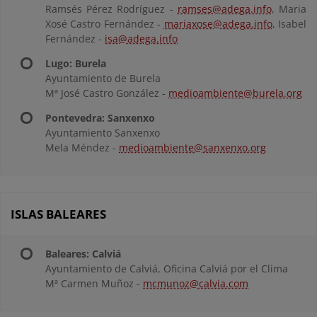
Ramsés Pérez Rodríguez -
ramses@adega.info
, Maria
Xosé Castro Fernández -
mariaxose@adega.info
, Isabel
Fernández -
isa@adega.info
Lugo: Burela
Ayuntamiento de Burela
Mª José Castro González -
medioambiente@burela.org
Pontevedra: Sanxenxo
Ayuntamiento Sanxenxo
Mela Méndez -
medioambiente@sanxenxo.org
ISLAS BALEARES
Baleares: Calviá
Ayuntamiento de Calviá, Oficina Calviá por el Clima
Mª Carmen Muñoz -
mcmunoz@calvia.com