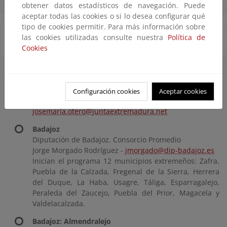
obtener datos estadísticos de navegación. Puede
aceptar todas las cookies o si lo desea configurar qué
tipo de cookies permitir. Para más información sobre
las cookies utilizadas consulte nuestra
Política de
EXTREMADURA
Cookies
Extremadura
Junta de Extremadura. Sección de Educación
Ambiental
Configuración cookies
Aceptar cookies
José María Otero Pérez -
josemaria.otero@juntaextremadura.net
Badajoz
Diputación de Badajoz. Consorcio Promedio
Jorge Morgado Rodríguez -
jmorgado@dip-badajoz.es
Inician el programa 12 municipios extremeños: Zafra,
Puebla de la Calzada, Fregenal de la Sierra, Herrera
del Duque, La Haba, Usagre, Táliga, Esparragalejo,
Peraleda del Zaucejo, Puebla del Prior, Magacela y
Valdelacalzada.
Badajoz: Almendralejo