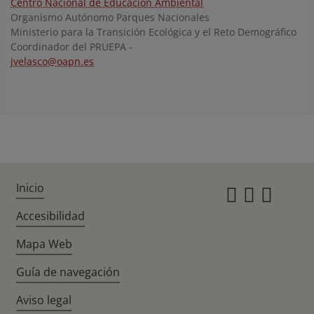
Centro Nacional de Educación Ambiental
Organismo Autónomo Parques Nacionales
Ministerio para la Transición Ecológica y el Reto Demográfico
Coordinador del PRUEPA -
jvelasco@oapn.es
Inicio
Instagr
Twitte
Fac
Accesibilidad
Mapa Web
Guía de navegación
Aviso legal