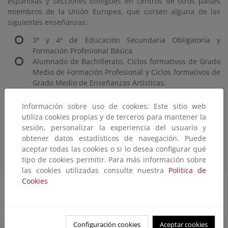
españolas y Secciones bilingües en centros de otros países
miembros de la Unión Europea, que cursen alguna de las
siguientes enseñanzas:
3º y 4º de Educación Secundaria Obligatoria y
Formación Profesional Básica
Alumnado de Bachillerato, Ciclos formativos de Grado
Medio de Formación Profesional y Ciclos formativos de
Grado Medio de Enseñanzas Artísticas.
Información sobre uso de cookies: Este sitio web
Las bases específicas para participar se recogen en el BOE
utiliza cookies propias y de terceros para mantener la
Nº128 del 30 de mayo de 2023.
sesión, personalizar la experiencia del usuario y
obtener datos estadísticos de navegación. Puede
Última convocatoria
aceptar todas las cookies o si lo desea configurar qué
tipo de cookies permitir. Para más información sobre
las cookies utilizadas consulte nuestra
Política de
Cookies
Documentos de incorporación para los centros
participantes:
Configuración cookies
Aceptar cookies