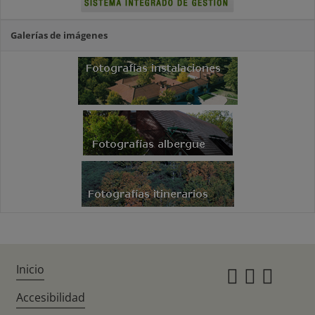
Galerías de imágenes
Inicio
Instagr
Twitte
Fac
Accesibilidad