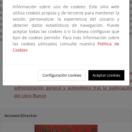
conocer en qué medida las recomendaciones y el espíritu del
Información sobre uso de cookies: Este sitio web
Libro Blanco
habían calado en la práctica de la educació
utiliza cookies propias y de terceros para mantener la
ambiental promovida desde las administraciones general y
sesión, personalizar la experiencia del usuario y
autonómica, identificando aquellas iniciativas más relevantes, con
obtener datos estadísticos de navegación. Puede
la idea de disponer de un mapa de ruta que pudiese inspirar las
aceptar todas las cookies o si lo desea configurar qué
posteriores actuaciones de educación impulsadas desde estos
tipo de cookies permitir. Para más información sobre
ámbitos.
las cookies utilizadas consulte nuestra
Política de
Cookies
Un viaje por la educación ambiental en España. Una visita a
Configuración cookies
Aceptar cookies
algunas de las iniciativas promovidas desde la
administración general y autonómica tras la publicación
del Libro Blanco
Accesos Directos