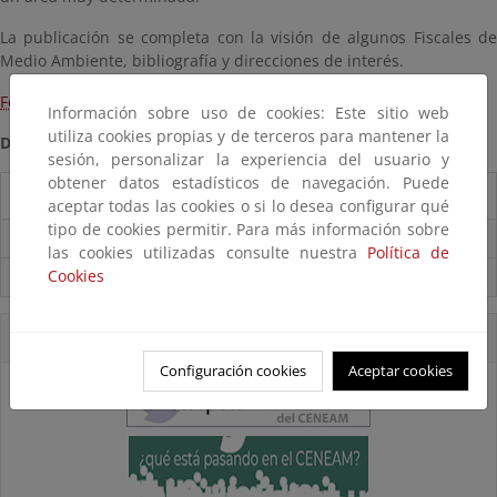
La publicación se completa con la visión de algunos Fiscales de
Medio Ambiente, bibliografía y direcciones de interés.
Formato pdf
Información sobre uso de cookies: Este sitio web
utiliza cookies propias y de terceros para mantener la
Disponibilidad:
Centro de Documentación del CENEAM
sesión, personalizar la experiencia del usuario y
obtener datos estadísticos de navegación. Puede
Destacados
aceptar todas las cookies o si lo desea configurar qué
tipo de cookies permitir. Para más información sobre
Carpeta Informativa del CENEAM.
las cookies utilizadas consulte nuestra
Política de
Cookies
Suscríbete a la Carpeta Informativa del Ceneam
Accesos Directos
Configuración cookies
Aceptar cookies