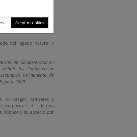
 calidad de la experiencia
recio por el recurso”.
es
Aceptar cookies
icado del legado natural y
inición de Competencias en
 definir las Competencias
. Seminario Permanente de
 España, 2009.
es los rasgos naturales y
ue, un parque, etc., de una
 público y su aprecio por