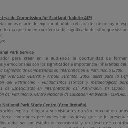
ntryside Commission for Scotland (boletín AIP)
etación es el arte de explicar al público el carácter de un lugar, es
e forma que tomen conciencia del significado del sitio que visitan
”.
nº3
ional Park Service
izador para crear en la audiencia la oportunidad de formar
es y emocionales con los significados e importancia inherentes del 
la Definición de Competencias en Interpretación el Patrimonio (2009)
rge; Francisco Guerra; y Araceli Serantes. 2009. Bases para la Def
ción del Patrimonio - Fundamentos teóricos y metodológicos para
les de Especialistas en Interpretación del Patrimonio en España
ión del Patrimonio, Centro Nacional de Educación Ambiental - CENEAM,
k National Park Study Centre (Gran Bretaña)
etación explica el lugar a sus visitantes no sólo en cuanto a uno
blezca conexiones personales con las ideas que se le presentan.
ción debe ser un estado de conciencia y un deseo de contribu