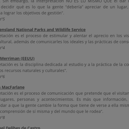
. Sin embargo, la interpretación NO ES LO MISMO QUE el dar i
 decidir qué es lo que la gente “debería” apreciar de un lugar
a lograr los objetivos de gestión”.
nº5
ensland National Parks and Wildlife Service
etación es el proceso de estimular y alentar el aprecio en los vi
ultural, además de comunicarles los ideales y las prácticas de cons
nº4
 Merriman (EEUU)
etación es la disciplina dedicada al estudio y a la práctica de la 
os recursos naturales y culturales”.
nº6
n MacFarlane
etación es el proceso de comunicación que pretende que el visitan
lugares, personas y acontecimientos. Es más que información,
udar a que la gente cambie la forma que tiene de verse a ella mis
comprensión de sí misma y del mundo que le rodea”.
nº8
uel Delibes de Castro