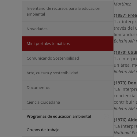
Martínez
Inventario de recursos para la educación
ambiental
(1957) Fre
“La interp
través del 
Novedades
limitándos
Boletín AIP 
Mini-portales temáticos
(1970) Cou
Comunicando Sostenibilidad
“La interpr
un área, me
Boletín AIP 
Arte, cultura y sostenibilidad
(1973) Don
Documentos
“La interpr
conciencia
contribuir 
Ciencia Ciudadana
Boletín AIP 
Programas de educación ambiental
(1976) Ald
“La interpr
Grupos de trabajo
National Pa