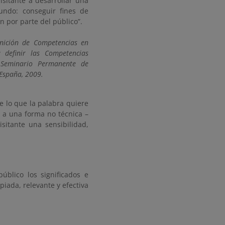
isitante a desarrollar una
undo: conseguir fines de
ón por parte del público”.
inición de Competencias en
 definir las Competencias
. Seminario Permanente de
 España, 2009.
e lo que la palabra quiere
, a una forma no técnica –
isitante una sensibilidad,
úblico los significados e
piada, relevante y efectiva