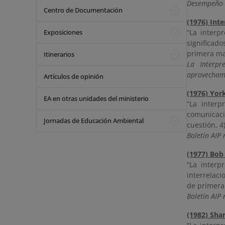
Desempeño 
Centro de Documentación
(1976) Int
Exposiciones
“La interp
significado
primera man
Itinerarios
La Interpr
aprovechami
Artículos de opinión
(1976) Yor
EA en otras unidades del ministerio
“La interp
comunicaci
Jornadas de Educación Ambiental
cuestión, 4
Boletín AIP 
(1977) Bob
“La interp
interrelaci
de primera 
Boletín AIP 
(1982) Sha