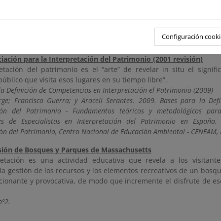
out-Civitarese, Legg y Zuefle
etación es una actividad de comunicación diseñada para mejorar la
del visitante, y para inspirar, de una forma agradable, un mayor ap
Configuración cooki
nº7
iación para la Interpretación del Patrimonio (2001 revisión)
retación del patrimonio es el “arte” de revelar in situ el signif
 público que visita esos lugares en su tiempo libre”.
la Definición de Competencias en Interpretación el Patrimonio (2009)
rge; Francisco Guerra; y Araceli Serantes. 2009. Bases para la Def
ción del Patrimonio - Fundamentos teóricos y metodológicos para
les de Especialistas en Interpretación del Patrimonio en España
ión del Patrimonio, Centro Nacional de Educación Ambiental - CENEAM,
isión de Bosques y Parques de Massachusetts
retación es una actividad educativa que revela a los visitant
 la gestión de los recursos y los elementos recreativos de un bosq
ionante y provocativa, de modo que incremente el disfrute de ese
nº2.