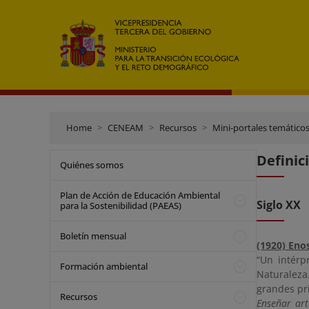
Home
CENEAM
Recursos
Mini-portales temático
Definic
Quiénes somos
Plan de Acción de Educación Ambiental
Siglo XX
para la Sostenibilidad (PAEAS)
Boletín mensual
(1920) Enos
“Un intérp
Formación ambiental
Naturaleza
grandes pri
Recursos
Enseñar art