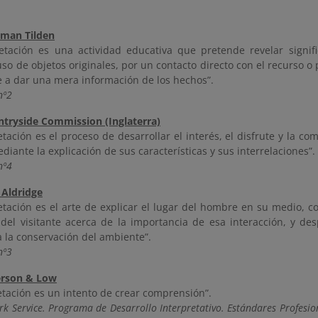
eman Tilden
retación es una actividad educativa que pretende revelar signifi
uso de objetos originales, por un contacto directo con el recurso o 
e a dar una mera información de los hechos”.
nº2
ntryside Commission (Inglaterra)
etación es el proceso de desarrollar el interés, el disfrute y la co
diante la explicación de sus características y sus interrelaciones”.
nº4
 Aldridge
etación es el arte de explicar el lugar del hombre en su medio, co
 del visitante acerca de la importancia de esa interacción, y de
a la conservación del ambiente”.
nº3
erson & Low
etación es un intento de crear comprensión”.
rk Service. Programa de Desarrollo Interpretativo. Estándares Profesio