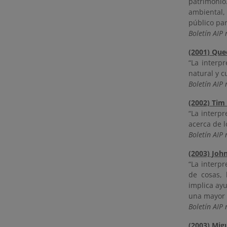
patrimonio
ambiental,
público par
Boletín AIP 
(2001) Que
“La interpr
natural y c
Boletín AIP 
(2002) Tim
“La interpr
acerca de l
Boletín AIP 
(2003) Joh
“La interpr
de cosas, 
implica ay
una mayor 
Boletín AIP 
(2003) Mig