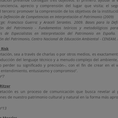
etación pretende conseguir tres objetivos. El primero: ayudar al v
onciencia, aprecio y comprensión del lugar que visita; el seg
el tercero: promover la comprensión de los objetivos de la instituci
la Definición de Competencias en Interpretación el Patrimonio (2009)
rge; Francisco Guerra; y Araceli Serantes. 2009. Bases para la Def
ción del Patrimonio - Fundamentos teóricos y metodológicos para
les de Especialistas en Interpretación del Patrimonio en España
ión del Patrimonio, Centro Nacional de Educación Ambiental - CENEAM,
 Risk
etación, sea a través de charlas o por otros medios, es exactament
traducción del lenguaje técnico y a menudo complejo del ambiente
o perder su significado y precisión–, con el fin de crear en el v
cia, entendimiento, entusiasmo y compromiso”.
nº7
Ritzer
retación es un proceso de comunicación que busca revelar al p
ones de nuestro patrimonio cultural y natural en la forma más apro
nº13
ge Morales