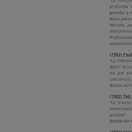
“La interpr
profunda c
gestión; y 
Bases para 
Morales, Jo
Interpreta
Profesiona
Interpretac
(1982) Paul
“La interpr
decir: la 
sin por ell
concien
Boletín AIP 
(1982) Ted 
“La interp
interrelaci
posible”.
Boletín AIP 
(1983) Jor