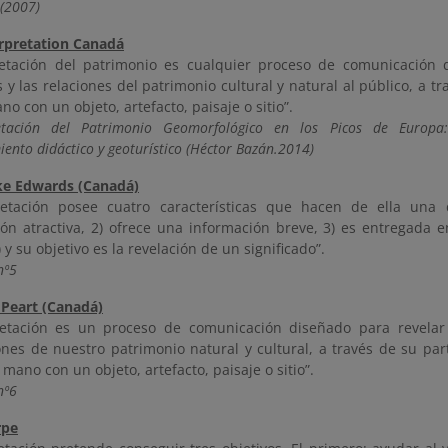
(2007)
erpretation Canadá
retación del patrimonio es cualquier proceso de comunicación 
s y las relaciones del patrimonio cultural y natural al público, a tr
o con un objeto, artefacto, paisaje o sitio”.
etación del Patrimonio Geomorfológico en los Picos de Europ
ento didáctico y geoturístico (Héctor Bazán.2014)
ke Edwards (Canadá)
retación posee cuatro características que hacen de ella una d
ón atractiva, 2) ofrece una información breve, 3) es entregada e
) y su objetivo es la revelación de un significado”.
nº5
 Peart (Canadá)
retación es un proceso de comunicación diseñado para revelar 
ones de nuestro patrimonio natural y cultural, a través de su par
mano con un objeto, artefacto, paisaje o sitio”.
nº6
rpe