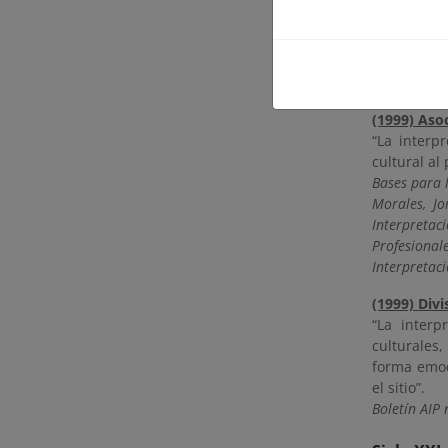
(1997) Ride
“La interpr
recreativa 
Boletín AIP 
(1999) Asoc
“La interp
cultural al
Bases para 
Morales, Jo
Interpreta
Profesiona
Interpretac
(1999) Div
“La interp
culturales,
forma emoc
el sitio”.
Boletín AIP 