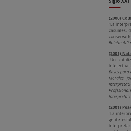
Siglo XXI
(2000) Cou
“La interpr
casuales, d
conservarlo
Boletín AIP 
(2001) Nat
“Un catal
intelectual
Bases para 
Morales, Jo
Interpreta
Profesiona
Interpretac
(2001) Pea
“La interpr
gente esta
interpreta