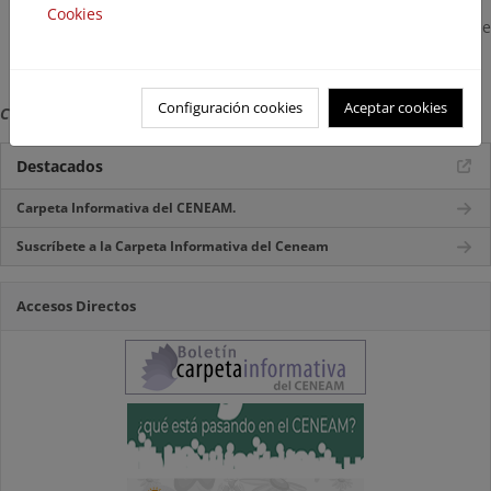
en el colegio "
Cookies
Otros materiales educativos, incluyendo escenarios de
lecciones, juegos, etc
Configuración cookies
Aceptar cookies
Consultada en Abril de 2018
Destacados
Carpeta Informativa del CENEAM.
Suscríbete a la Carpeta Informativa del Ceneam
Accesos Directos