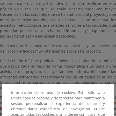
se han creado diversas actividades. Las que se explican en esta
página web son las que se están desarrollando con mayor
frecuencia en las ciudades que se han adherido al proyecto y que
interpretan mejor sus objetivos. De todas ellas se presentan los
aspectos metodológicos que pueden ser útiles a las ciudades que
pretendan ponerlo en marcha, modificándolas y adaptándolas a
las características y a las exigencias locales.
En la sección "Documentos" de esta web se incluye una selección
de libros y artículos muy interesantes sobre este proyecto.
Desde el año 1997, se publica el Boletín "La ciudad de los niños",
que dedica cada número de forma monográfica a un tema o una
actividad del proyecto. Incluye también información sobre las
diferentes actividades desarrolladas por las ciudades de la red e
informa sobre los convenios y publicaciones relacionadas con la
temática del proyecto.
Información sobre uso de cookies: Este sitio web
Diversos municipios españoles forman parte de la Red "La ciudad
utiliza cookies propias y de terceros para mantener la
de los niños", cuya coordinación se realiza desde
Acción
sesión, personalizar la experiencia del usuario y
Educativa
. En su página web se explica en qué consiste este
obtener datos estadísticos de navegación. Puede
proyecto y se pueden descargar los libros de los diferentes
aceptar todas las cookies o si lo desea configurar qué