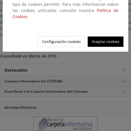
"Encuentros La ciudad de los niños", que empezaron a celebrarse
tipo de cookies permitir. Para más información sobre
en el año 2000. Estos nacieron para escuchar las propuestas
las cookies utilizadas consulte nuestra
Política de
directamente de los promotores y crear un espacio de encuentro,
Cookies
debate y reflexión entre todos los interesados en la infancia, la
ciudad y la participación ciudadana. Y, además, acceder a otros
recursos, publicaciones...
Configuración cookies
Aceptar cookies
Consultada en Marzo de 2015
Destacados
Carpeta Informativa del CENEAM.
Suscríbete a la Carpeta Informativa del Ceneam
Accesos Directos