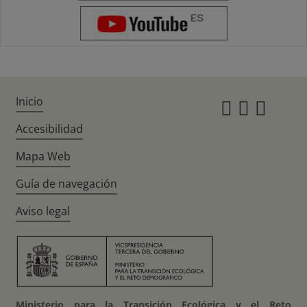
Inicio
Instagr
Twitte
Fac
Accesibilidad
Mapa Web
Guía de navegación
Aviso legal
Ministerio para la Transición Ecológica y el Reto