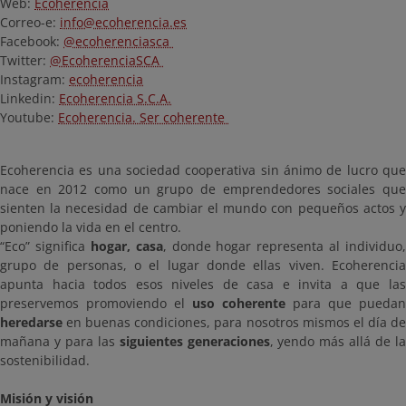
Web:
Ecoherencia
Correo-e:
info@ecoherencia.es
Facebook:
@ecoherenciasca
Twitter:
@EcoherenciaSCA
Instagram:
ecoherencia
Linkedin:
Ecoherencia S.C.A.
Youtube:
Ecoherencia. Ser coherente
Ecoherencia es una sociedad cooperativa sin ánimo de lucro que
nace en 2012 como un grupo de emprendedores sociales que
sienten la necesidad de cambiar el mundo con pequeños actos y
poniendo la vida en el centro.
“Eco” significa
hogar, casa
, donde hogar representa al individuo,
grupo de personas, o el lugar donde ellas viven. Ecoherencia
apunta hacia todos esos niveles de casa e invita a que las
preservemos promoviendo el
uso coherente
para que puedan
heredarse
en buenas condiciones, para nosotros mismos el día de
mañana y para las
siguientes generaciones
, yendo más allá de l
sostenibilidad.
Misión y visión