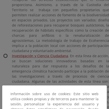
proporciona. Asimismo, a través de la Custodia del
Territorio se trabaja con pequeños propietarios que
permiten realizar acciones de fomento de la biodiversidad
en espacios privados. Los proyectos son variados: diseño
de reforestaciones para recuperar bosques autóctonos, la
recuperación de hábitats específicos como la creación de
charcas para anfibios o la renaturalización de
agrosistemas. La metodología de trabajo de Ecoherencia
implica a la población local con acciones de participación
ciudadana y voluntariado ambiental.
Investigación y Ciencia Ciudadana
. En esta línea de acción,
se buscan soluciones innovadoras basadas en la
naturaleza para dar respuesta a los desafíos de la
emergencia climática haciendo partícipe a la población de
las investigaciones a través de procesos de ciencia
ciudadana. Algunas de las actividades de esta línea son:
monitoreo de las acciones y técnicas que se utilizan para la
restauración de ecosistemas y la conservación de la
Información sobre uso de cookies: Este sitio web
biodiversidad, estudio de las Plantas Multifuncionales y
utiliza cookies propias y de terceros para mantener la
sus potencialidades (asociaciones de cultivo,
sesión, personalizar la experiencia del usuario y
productividad, aprovechamiento y uso de las mismas…), o