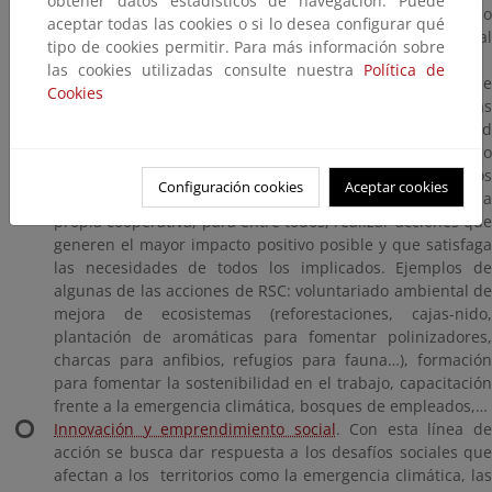
obtener datos estadísticos de navegación. Puede
transferencia del conocimiento tanto a nivel científico
aceptar todas las cookies o si lo desea configurar qué
(jornadas, congresos…) como a la población en general
tipo de cookies permitir. Para más información sobre
(cursos, talleres y materiales didácticos).
las cookies utilizadas consulte nuestra
Política de
Responsabilidad Social Corporativa
. Desde Ecoherencia s
Cookies
ofrecen diversas actividades y acciones para aquellas
empresas que quieran desarrollar su responsabilidad
empresarial en el ámbito de la sostenibilidad y el medio
ambiente. En estos proyectos se unen los esfuerzos con los
Configuración cookies
Aceptar cookies
propietarios, las administraciones, las empresas y la
propia cooperativa, para entre todos, realizar acciones que
generen el mayor impacto positivo posible y que satisfaga
las necesidades de todos los implicados. Ejemplos de
algunas de las acciones de RSC: voluntariado ambiental de
mejora de ecosistemas (reforestaciones, cajas-nido,
plantación de aromáticas para fomentar polinizadores,
charcas para anfibios, refugios para fauna…), formación
para fomentar la sostenibilidad en el trabajo, capacitación
frente a la emergencia climática, bosques de empleados,…
Innovación y emprendimiento social
. Con esta línea d
acción se busca dar respuesta a los desafíos sociales que
afectan a los territorios como la emergencia climática, las