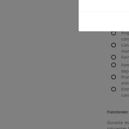
Objetivos 
Pro
una
Prop
con
Con
mun
For
Fom
dep
Pro
enti
Enm
con
Funciones:
Durante es
siguientes 