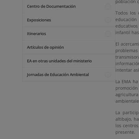
población 
Centro de Documentación
Todos los 
educación a
Exposiciones
educativos
infantil ha
Itinerarios
El acercam
Artículos de opinión
problemas 
transmisor
EA en otras unidades del ministerio
informació
intentar a
Jornadas de Educación Ambiental
La EMA ha 
promoción 
agricultura
ambientales
La partici
altibajo, 
los centro
presente.