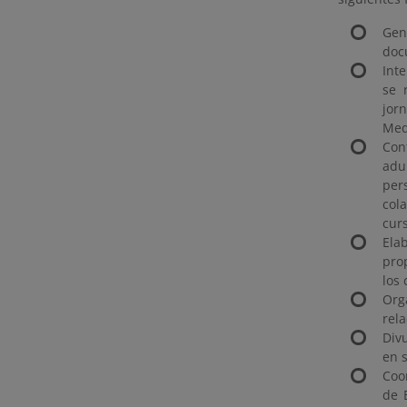
Gen
doc
Int
se 
jor
Medi
Con
adu
per
col
curs
Ela
pro
los 
Org
rel
Div
en 
Coo
de 