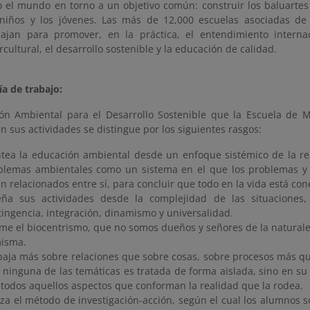
o el mundo en torno a un objetivo común: construir los baluartes
 niños y los jóvenes. Las más de 12,000 escuelas asociadas de
bajan para promover, en la práctica, el entendimiento internac
rcultural, el desarrollo sostenible y la educación de calidad.
a de trabajo:
ón Ambiental para el Desarrollo Sostenible que la Escuela de 
n sus actividades se distingue por los siguientes rasgos:
ntea la educación ambiental desde un enfoque sistémico de la rea
blemas ambientales como un sistema en el que los problemas y 
n relacionados entre sí, para concluir que todo en la vida está con
eña sus actividades desde la complejidad de las situaciones, 
tingencia, integración, dinamismo y universalidad.
me el biocentrismo, que no somos dueños y señores de la naturale
misma.
baja más sobre relaciones que sobre cosas, sobre procesos más qu
 ninguna de las temáticas es tratada de forma aislada, sino en su c
 todos aquellos aspectos que conforman la realidad que la rodea.
liza el método de investigación-acción, según el cual los alumnos s