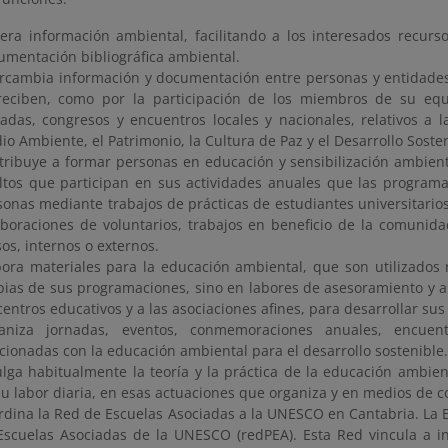
era información ambiental, facilitando a los interesados recurso
umentación bibliográfica ambiental.
ercambia información y documentación entre personas y entidades,
reciben, como por la participación de los miembros de su equ
nadas, congresos y encuentros locales y nacionales, relativos a 
o Ambiente, el Patrimonio, la Cultura de Paz y el Desarrollo Sosten
tribuye a formar personas en educación y sensibilización ambienta
ltos que participan en sus actividades anuales que las programac
sonas mediante trabajos de prácticas de estudiantes universitario
aboraciones de voluntarios, trabajos en beneficio de la comunida
os, internos o externos.
bora materiales para la educación ambiental, que son utilizados 
pias de sus programaciones, sino en labores de asesoramiento y a
centros educativos y a las asociaciones afines, para desarrollar sus
aniza jornadas, eventos, conmemoraciones anuales, encuent
acionadas con la educación ambiental para el desarrollo sostenible.
ulga habitualmente la teoría y la práctica de la educación ambient
su labor diaria, en esas actuaciones que organiza y en medios de 
rdina la Red de Escuelas Asociadas a la UNESCO en Cantabria. La
Escuelas Asociadas de la UNESCO (redPEA). Esta Red vincula a in