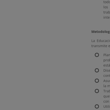
tod
los
tra
inte
Metodologí
La Educaci
transmite e
Pla
pro
está
Dis
con
Asu
la 
Tra
que
con
Uti