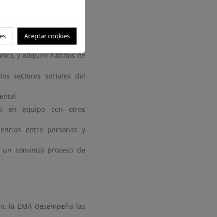
nte el apoyo y ejemplo de
es
Aceptar cookies
estras actuaciones.
órico, y adquirir hábitos de
os sectores sociales del
ental
jo en equipo con otros
encias entre personas y
e un continuo proceso de
po, la EMA desempeña las