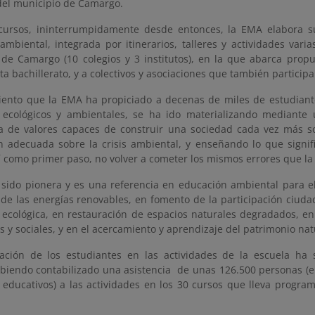
del municipio de Camargo.
cursos, ininterrumpidamente desde entonces, la EMA elabora 
mbiental, integrada por itinerarios, talleres y actividades varias
 de Camargo (10 colegios y 3 institutos), en la que abarca prop
sta bachillerato, y a colectivos y asociaciones que también particip
iento que la EMA ha propiciado a decenas de miles de estudiant
ecológicos y ambientales, se ha ido materializando mediante
a de valores capaces de construir una sociedad cada vez más s
n adecuada sobre la crisis ambiental, y enseñando lo que signifi
sí como primer paso, no volver a cometer los mismos errores que l
sido pionera y es una referencia en educación ambiental para el 
de las energías renovables, en fomento de la participación ciuda
 ecológica, en restauración de espacios naturales degradados, en 
 y sociales, y en el acercamiento y aprendizaje del patrimonio natu
pación de los estudiantes en las actividades de la escuela ha 
habiendo contabilizado una asistencia de unas 126.500 personas (
s educativos) a las actividades en los 30 cursos que lleva progra