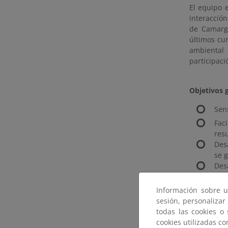
El equipo 
interacció
de Camarg
últimos cur
ambiental
participaci
Objetivos 
Sen
Fac
res
Des
se 
Des
raz
pri
Información sobre u
Des
sesión, personalizar
ento
todas las cookies o
cookies utilizadas c