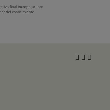
tivo final incorporar, por
dor del conocimiento.
Instagra
Twitter
Face