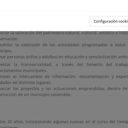
específicos:
mocionar y divulgar el concepto de Desarrollo Sostenible media
Configuración cooki
 gestión sostenible de los recursos naturales llevada a cabo en nu
iciar la valoración del patrimonio natural, cultural, artístico e hist
servación.
solidar la extensión de las actividades programadas a todos l
icipio.
mar personas (niños y adultos) en educación y sensibilización ambi
entar la transversalidad, a través del fomento del traba
artamentos municipales.
mover el intercambio de información, documentación y experi
dades de distintos lugares.
arcar los proyectos y las actuaciones emprendidas, dentro d
strucción de un municipio sostenible.
tos 30 años, incorporando algunas nuevas en el curso del tiem
funciones: