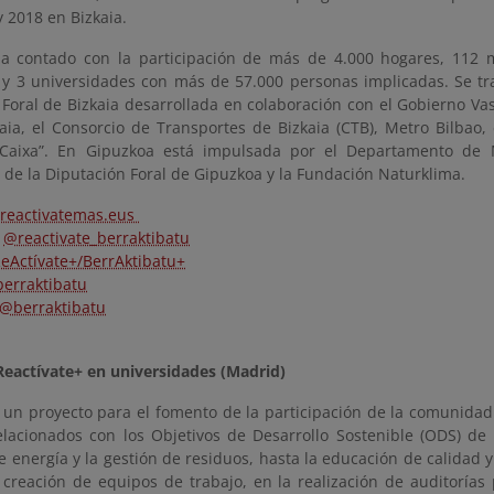
y 2018 en Bizkaia.
ha contado con la participación de más de 4.000 hogares, 112 
y 3 universidades con más de 57.000 personas implicadas. Se trat
 Foral de Bizkaia desarrollada en colaboración con el Gobierno Va
kaia, el Consorcio de Transportes de Bizkaia (CTB), Metro Bilbao,
a Caixa”. En Gipuzkoa está impulsada por el Departamento de
 de la Diputación Foral de Gipuzkoa y la Fundación Naturklima.
reactivatemas.eus
@reactivate_berraktibatu
eActívate+/BerrAktibatu+
erraktibatu
@berraktibatu
Reactívate+ en universidades (Madrid)
e un proyecto para el fomento de la participación de la comunidad
elacionados con los Objetivos de Desarrollo Sostenible (ODS) de
energía y la gestión de residuos, hasta la educación de calidad y
 creación de equipos de trabajo, en la realización de auditorías 