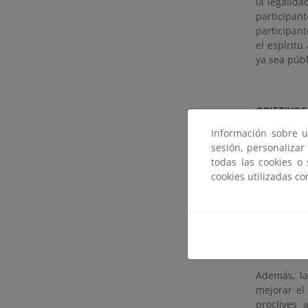
la legalid
participan
participan
el espírit
ya sea públ
OBJETIVOS
Información sobre u
El Program
sesión, personalizar
concretas.
todas las cookies o
conseguir l
cookies utilizadas c
Red
Dis
Red
Evi
Además, la
mejorar el
proclives 