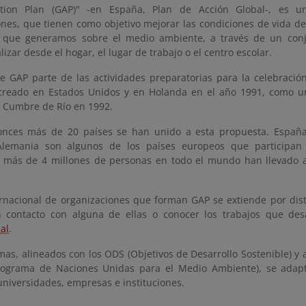
ction Plan (GAP)" -en España, Plan de Acción Global-, es un
ones, que tienen como objetivo mejorar las condiciones de vida d
o que generamos sobre el medio ambiente, a través de un con
izar desde el hogar, el lugar de trabajo o el centro escolar.
de GAP parte de las actividades preparatorias para la celebraci
creado en Estados Unidos y en Holanda en el año 1991, como un
 Cumbre de Río en 1992.
nces más de 20 países se han unido a esta propuesta. España
lemania son algunos de los países europeos que participan e
, más de 4 millones de personas en todo el mundo han llevado 
ernacional de organizaciones que forman GAP se extiende por dist
 contacto con alguna de ellas o conocer los trabajos que des
al
.
as, alineados con los ODS (Objetivos de Desarrollo Sostenible) y 
ograma de Naciones Unidas para el Medio Ambiente), se adapt
universidades, empresas e instituciones.