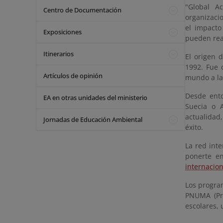
"Global A
Centro de Documentación
organizaci
el impact
Exposiciones
pueden real
Itinerarios
El origen 
1992. Fue 
Artículos de opinión
mundo a la
Desde ento
EA en otras unidades del ministerio
Suecia o A
actualidad
Jornadas de Educación Ambiental
éxito.
La red int
ponerte en
internacion
Los program
PNUMA (Pr
escolares, 