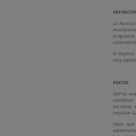
DEFINICIÓ
La Asociac
Asociacione
programas
sostenibili
El objetivo
muy vigent
SOCIOS
GAP es una
coordinan 
personas c
impulsar G
Dado que 
Administra