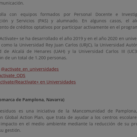
omunicación.
olla con equipos formados por Personal Docente e Investig
ación y Servicios (PAS) y alumnado. En algunos casos, el 
nto de créditos optativos por participar activamente en el progra
eActívate+ se ha desarrollado el año 2019 y en el año 2020 en uni
 como la Universidad Rey Juan Carlos (URJC), la Universidad Aut
d de Alcalá de Henares (UAH) y la Universidad Carlos III (UC
ón de un total de 1.200 personas.
@activate_en_universidades
ctivate_ODS
ctívate/Reactívate+ en Universidades
Comarca de Pamplona, Navarra)
esiduos es una iniciativa de la Mancomunidad de Pamplona,
ón Global Action Plan, que trata de ayudar a los centros escolare
 impacto en el medio ambiente mediante la reducción de su pro
u gestión.