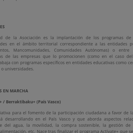
ES
dad de la Asociación es la implantación de los programas de
ades en el ámbito territorial correspondiente a las entidades 
entos, Mancomunidades, Comunidades Autónomas) o entre l
ras de las empresas que lo promocionen (como en el caso del
abaja con programas específicos en entidades educativas como cen
 o universidades.
S EN MARCHA
+ / Berraktibaku+ (País Vasco)
iativa para el fomento de la participación ciudadana a favor de l
tá desarrollando en el País Vasco y que aborda aspectos rel
e del agua, la movilidad, la compra sostenible, la gestión de
 alimentación, etc. Nace tras finalizar el programa Actívate+ que s