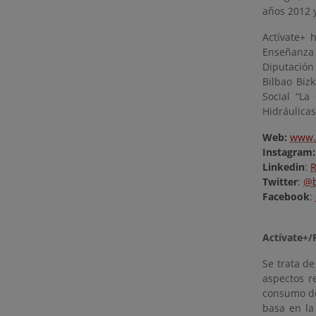
años 2012 
Actívate+ 
Enseñanza 
Diputación
Bilbao Biz
Social “L
Hidráulicas
Web:
www.
Instagram:
Linkedin
:
R
Twitter
:
@b
Facebook
:
Actívate+/
Se trata d
aspectos r
consumo de 
basa en la