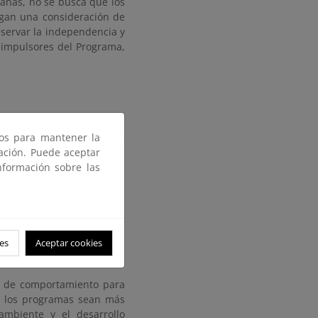
pañas, no se busca que los
ngan una consideración de
eservar la independencia y
o impulsores del Programa,
ros para mantener la
 ser evaluados en cifras
gación. Puede aceptar
icipan en el mismo pueden
nformación sobre las
es
Aceptar cookies
invernadero)
os de comportamiento para
n los programas sean más
ambiente y el desarrollo