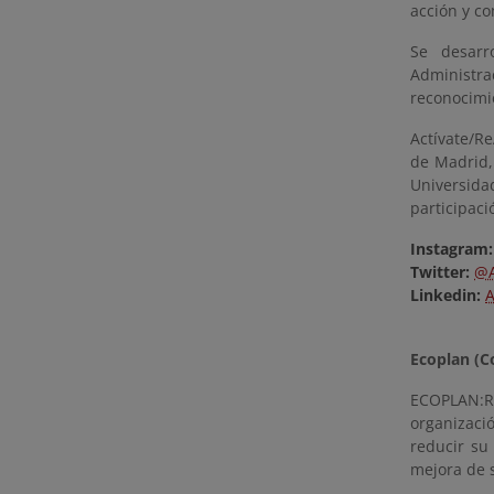
acción y c
Se desarr
Administr
reconocimie
Actívate/R
de Madrid,
Universida
participaci
Instagram:
Twitter:
@A
Linkedin:
A
Ecoplan (
ECOPLAN:R
organizaci
reducir su
mejora de s