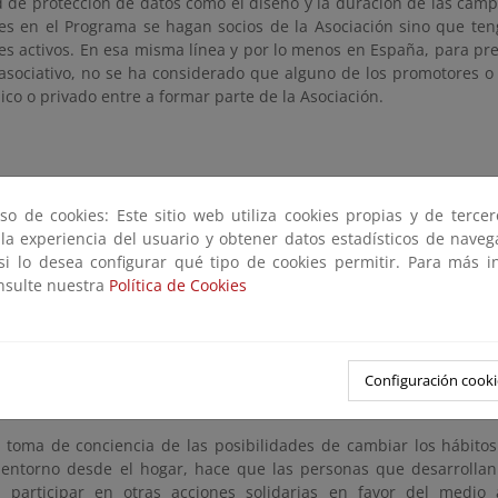
ad de protección de datos como el diseño y la duración de las cam
tes en el Programa se hagan socios de la Asociación sino que te
tes activos. En esa misma línea y por lo menos en España, para pr
u asociativo, no se ha considerado que alguno de los promotores 
ico o privado entre a formar parte de la Asociación.
so de cookies: Este sitio web utiliza cookies propias y de terce
a GAP persigue unos objetivos muy determinados y que pueden
 la experiencia del usuario y obtener datos estadísticos de nave
 A través de las acciones que se proponen, los hogares que part
 si lo desea configurar qué tipo de cookies permitir. Para más i
os siguientes resultados:
onsulte nuestra
Política de Cookies
ucir en un 20% la producción de residuos domésticos
minuir en un 15% el consumo de agua
ucir en un 15% el consumo de energía
Configuración cooki
tar en un 10% la producción de CO2 (principal causante del efecto 
 toma de conciencia de las posibilidades de cambiar los hábit
 entorno desde el hogar, hace que las personas que desarrolla
a participar en otras acciones solidarias en favor del medio 