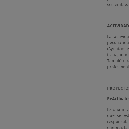
sostenible.
ACTIVIDAD
La activi
peculiarid
(Ayuntami
trabajado
También tr
profesional
PROYECTO
ReActívate
Es una inic
que se es
responsabl
energía, la