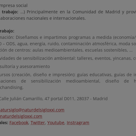
mpresa social
trabajo:
…) Principalmente en la Comunidad de Madrid y provin
laboraciones nacionales e internacionales.
rabajo:
mación: Diseñamos e impartimos programas a medida (economía/
0 – ODS, agua, energía, ruido, contaminación atmosférica, moda sos
tión de centros: aulas medioambientales, escuelas sostenibles, …
vidades de sensibilización ambiental: talleres, eventos, yincanas,
sultoría y asesoramiento
ursos (creación, diseño e impresión): guías educativas, guías de i
uaciones de sensibilización medioambiental, diseño de he
chandising.
alle Julián Camarillo, 47 portal D011, 28037 - Madrid
atursiglo@naturdelsigloxxi.com
aturdelsigloxxi.com
les:
Facebook
,
Twitter
,
Youtube
,
Instragram