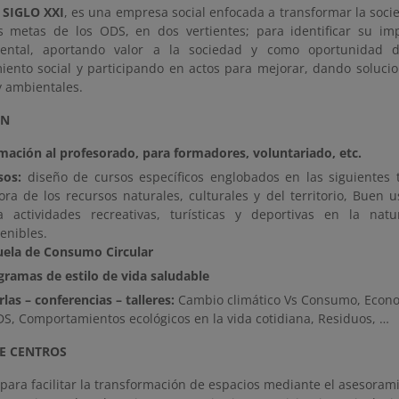
 SIGLO XXI
, es una empresa social enfocada a transformar la soci
s metas de los ODS, en dos vertientes; para identificar su im
ental, aportando valor a la sociedad y como oportunidad d
ento social y participando en actos para mejorar, dando solucio
y ambientales.
ÓN
mación al profesorado, para formadores, voluntariado, etc.
sos:
diseño de cursos específicos englobados en las siguientes 
ora de los recursos naturales, culturales y del territorio, Buen u
a actividades recreativas, turísticas y deportivas en la natu
enibles.
uela de Consumo Circular
gramas de estilo de vida saludable
las – conferencias – talleres:
Cambio climático Vs Consumo, Econo
DS, Comportamientos ecológicos en la vida cotidiana, Residuos, …
E CENTROS
ara facilitar la transformación de espacios mediante el asesoramie