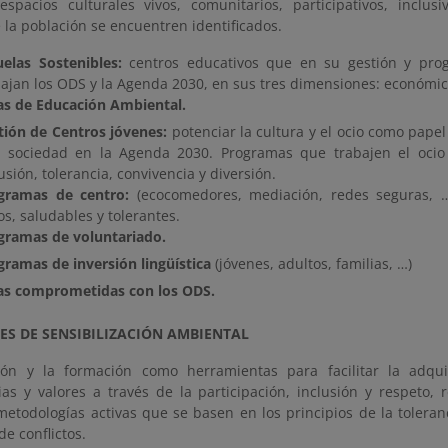
espacios culturales vivos, comunitarios, participativos, inclus
 la población se encuentren identificados.
uelas Sostenibles:
centros educativos que en su gestión y pro
bajan los ODS y la Agenda 2030, en sus tres dimensiones: económica
as de Educación Ambiental.
tión de Centros jóvenes:
potenciar la cultura y el ocio como papel
a sociedad en la Agenda 2030. Programas que trabajen el ocio
usión, tolerancia, convivencia y diversión.
gramas de centro:
(ecocomedores, mediación, redes seguras, 
s, saludables y tolerantes.
gramas de voluntariado.
gramas de inversión lingüística
(jóvenes, adultos, familias, …)
as comprometidas con los ODS.
ES DE SENSIBILIZACIÓN AMBIENTAL
ón y la formación como herramientas para facilitar la adqui
as y valores a través de la participación, inclusión y respeto, 
etodologías activas que se basen en los principios de la toleranc
de conflictos.