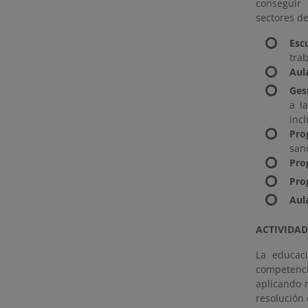
conseguir 
sectores de
Esc
tra
Aul
Ges
a l
incl
Pro
sano
Pro
Pro
Aul
ACTIVIDAD
La educaci
competenci
aplicando m
resolución 