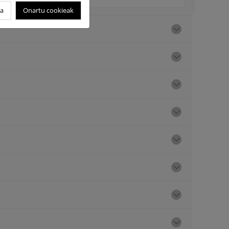
oa
Onartu cookieak