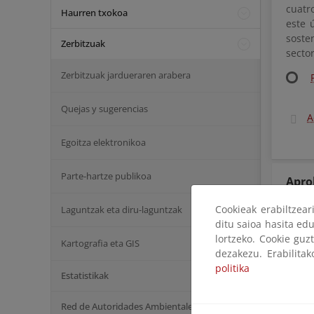
cuatr
Haurren txokoa
este 
soste
Zerbitzuak
sector
Zerbitzuak jardueraren arabera
Quejas y sugerencias
A
Egoitza elektronikoa
Parte-hartze publikoa
Apro
Cookieak erabiltzea
Laguntzak eta diru-laguntzak
Apro
ditu saioa hasita edu
lortzeko. Cookie guz
Kartografia eta GIS
dezakezu. Erabilita
Proy
carb
politika
Estatistikak
Nuev
Red de Autoridades Ambientales