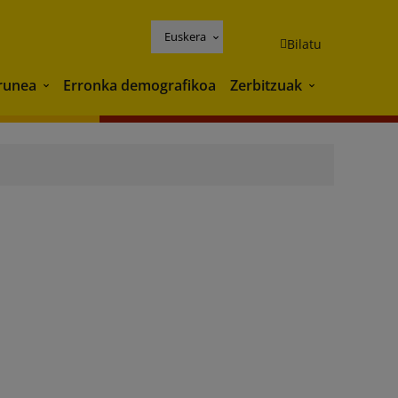
Euskera
Bilatu
runea
Erronka demografikoa
Zerbitzuak
Ingurunea
Zerbitzuak