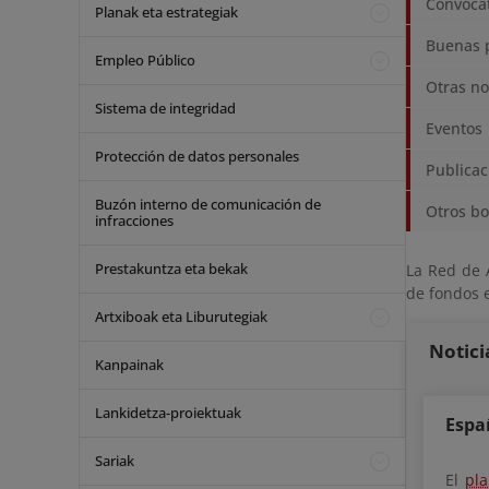
Convoca
Planak eta estrategiak
Buenas p
Empleo Público
Otras no
Sistema de integridad
Eventos
Protección de datos personales
Publicac
Buzón interno de comunicación de
Otros bo
infracciones
Prestakuntza eta bekak
La Red de 
de fondos e
Artxiboak eta Liburutegiak
Notici
Kanpainak
Lankidetza-proiektuak
Espa
Sariak
El
pl