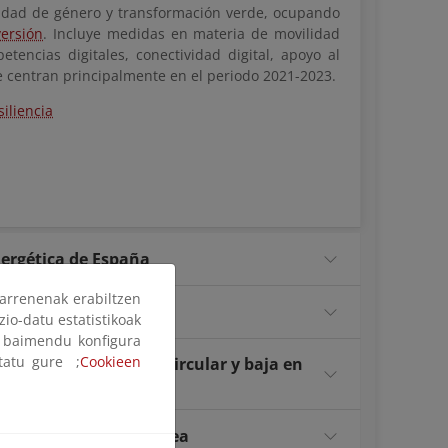
igualdad de género y transformación verde, ocupando
ersión
. Incluye medidas en materia de movilidad
petencias digitales, conectividad digital, apoyo al
 se centran principalmente en el periodo 2021-2023.
iliencia
nergética de España
arrenenak erabiltzen
zio-datu estatistikoak
ak baimendu konfigura
ltatu gure ;
Cookieen
ulsar una economía circular y baja en
nzas en la Unión Europea