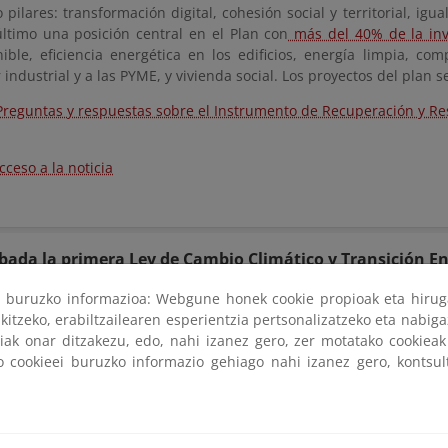
o pilares: transformación digital, cohesión social y territorial, 
último una posición central en el Plan con
más del 40% de la inv
nible, eficiencia energética en los edificios, energía limpia, com
 industrial y a las PYME, y vivienda social. Los proyectos del plan
Preguntas y respuestas sobre el Instrumento de Recuperación y Res
cceso a la noticia
bada la primera Ley de Cambio Climático y Transición E
ri buruzko informazioa: Webgune honek cookie propioak eta hirug
bado el I Plan de Acción de Economía Circular de España
kitzeko, erabiltzailearen esperientzia pertsonalizatzeko eta nabiga
tiak onar ditzakezu, edo, nahi izanez gero, zer motatako cookie
ko cookieei buruzko informazio gehiago nahi izanez gero, kontsu
ecto de Ley de Residuos y Suelos Contaminados para imp
ono
as medidas para favorecer la sostenibilidad de las fina