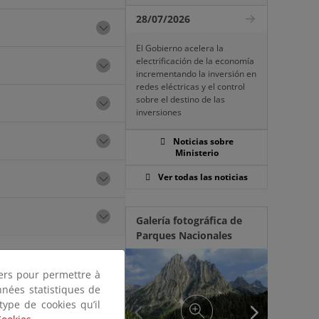
28/07/2026
El Gobierno acelera la
electrificación de la economía
incrementando la inversión en
redes eléctricas y el control
sobre el destino de las
inversiones
Noticias sobre
Ministerio
Ver todas las noticias
Galería fotográfica de
Parques Nacionales
tiers pour permettre à
nnées statistiques de
 type de cookies qu’il