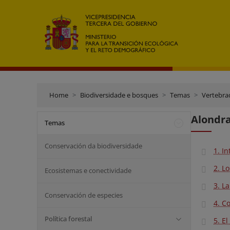
Home
Biodiversidade e bosques
Temas
Vertebra
Alondra
Temas
Conservación da biodiversidade
1. I
2. L
Ecosistemas e conectividade
3. L
Conservación de especies
4. C
Política forestal
5. E