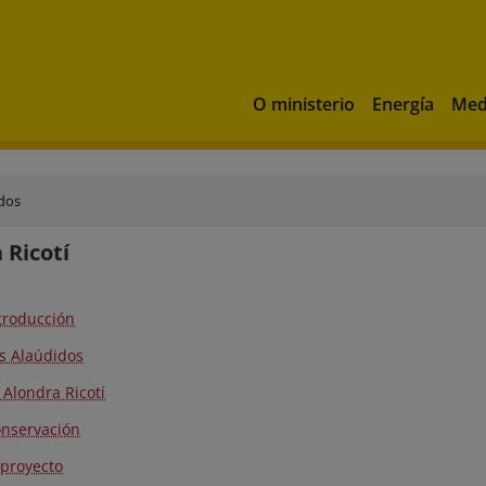
O ministerio
Energía
Med
dos
 Ricotí
ntroducción
os Alaúdidos
a Alondra Ricotí
onservación
l proyecto