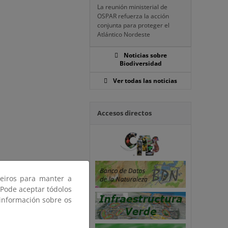
La reunión ministerial de
OSPAR refuerza la acción
conjunta para proteger el
Atlántico Nordeste
Noticias sobre
Biodiversidad
Ver todas las noticias
Accesos directos
ceiros para manter a
 Pode aceptar tódolos
 información sobre os