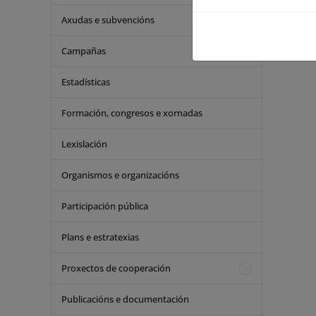
Axudas e subvencións
Campañas
Estadísticas
Formación, congresos e xornadas
Lexislación
Organismos e organizacións
Participación pública
Plans e estratexias
Proxectos de cooperación
Publicacións e documentación