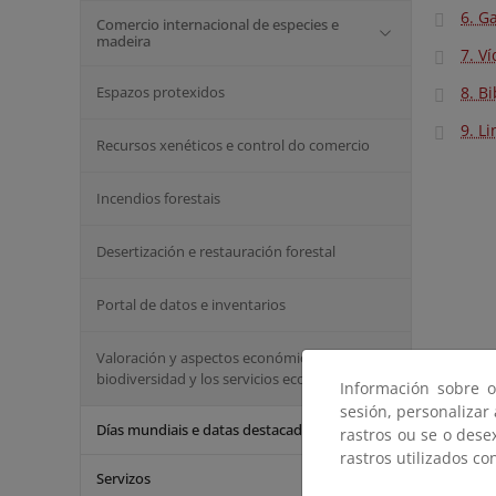
6. G
Comercio internacional de especies e
madeira
7. V
Espazos protexidos
8. Bi
9. L
Recursos xenéticos e control do comercio
Incendios forestais
Desertización e restauración forestal
Portal de datos e inventarios
Valoración y aspectos económicos de la
biodiversidad y los servicios ecosistémicos
Información sobre o
sesión, personalizar
Días mundiais e datas destacadas
rastros ou se o dese
rastros utilizados co
Servizos