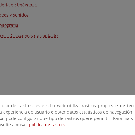
alería de imágenes
ídeos y sonidos
bliografía
inks - Direcciones de contacto
 uso de rastros: este sitio web utiliza rastros propios e de ter
 a experiencia do usuario e obter datos estatísticos de navegación.
xa, pode configurar que tipo de rastros quere permitir. Para máis
nsulte a nosa ;
política de rastros