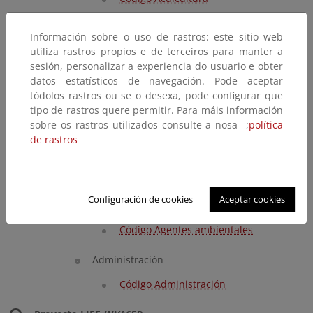
Tríptico Acuicultura
Información sobre o uso de rastros: este sitio web
Comercio on-line
utiliza rastros propios e de terceiros para manter a
sesión, personalizar a experiencia do usuario e obter
Código Comercio on-line
datos estatísticos de navegación. Pode aceptar
Tríptico Comercio on-line
tódolos rastros ou se o desexa, pode configurar que
tipo de rastros quere permitir. Para máis información
Zoos y acuarios
sobre os rastros utilizados consulte a nosa ;
política
de rastros
Código Zoos y acuarios
Tríptico Zoos y acuarios
Configuración de cookies
Aceptar cookies
Agentes ambientales
Código Agentes ambientales
Administración
Código Administración