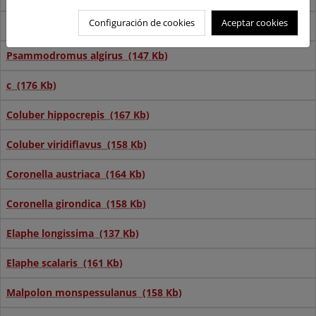
Configuración de cookies
Aceptar cookies
Podarcis sicula (170 Kb)
Psammodromus algirus (147 Kb)
c (176 Kb)
Coluber hippocrepis (167 Kb)
Coluber viridiflavus (158 Kb)
Coronella austriaca (164 Kb)
Coronella girondica (158 Kb)
Elaphe longissima (137 Kb)
Elaphe scalaris (161 Kb)
Malpolon monspessulanus (158 Kb)