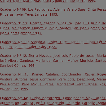
Salaverri, José María Elías Pastor y Julio Grande Ibarra, 1993.
Cuaderno Nº 09: Los Pedroches. Adelina Valero Sáez, Cinta Pérez
Figueras, Javier Terés Landeta, 1993.
Cuaderno Nº 10: Alcaraz, Cazorla y Segura. José Luis Rubio de
Lucas, Mª Carmen Muñoz Municio, Santos San José Gómez, Mª
José Albert Gamboa, 1993.
Cuaderno Nº 11: Sanabria. Javier Terés Landeta, Cinta Pérez
Figueras, Adelina Valero Sáez, 1995.
Cuaderno Nº 12: Sierra Nevada. José Luis Rubio de Lucas, María
José Albert Gamboa, María del Carmen Muñoz Municio, Santos
San José Gómez, 1995.
Cuaderno Nº 13: Pirineo Catalán. Coordinador: Xavier Roigé
Ventura. Autores: Jesús Contreras, Pere Cots, Josep Font, María
Pau Gómez, Pere Miquel Parès, Montserrat Peret, Ignasi Ros,
Xavier Such, 1995.
Cuaderno Nº 14: Gúdar-Maestrazgo. Coordinador: Àlex Farnós.
Autores: Jordi Arasa, José Luis Argudo, Eduardo Gargallo, Anna