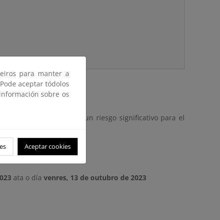
ceiros para manter a
 Pode aceptar tódolos
 información sobre os
ado deja de constituir un riesgo significativo para el
es
Aceptar cookies
2023
ata o día
venres, 13 de outubro de 2023