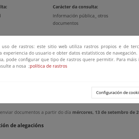
lta:
Carácter da consulta:
d
Información pública_ otros
documentos
 uso de rastros: este sitio web utiliza rastros propios e de ter
 a experiencia do usuario e obter datos estatísticos de navegación.
xa, pode configurar que tipo de rastros quere permitir. Para máis
nsulte a nosa ;
política de rastros
n técnica para determinar el momento en que un vertedero clausur
ente.
Configuración de cooki
remisión
 enviar documentos a partir do día
mércores, 13 de setembro de 
ión de alegacións