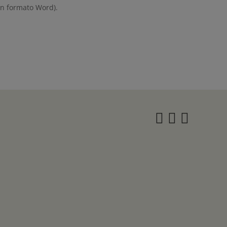
en formato Word).
Instagra
Twitter
Face