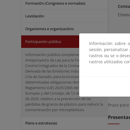
Formación (Congresos e xornadas)
Consu
Close
Lexislación
Organismos e organizacións
Participación pública
Información sobre o
sesión, personalizar
Resumen
Información pública complementaria del
rastros ou se o dese
Anteproyecto de Ley para la Prevención y el
rastros utilizados co
Control Integrados de la Contaminación
Instrucció
Derivada de las Emisiones Industriales y de la
medio ambi
Cría de Ganado, para la incorporación de
determinadas obligaciones derivadas del
Prazo de 
Reglamento (UE) 2025/2365 del Parlamento
Europeo y del Consejo, de 12 de noviembre
de 2025, relativo a la prevención de las
pérdidas de granza de plástico para reducir la
Prazo para
contaminación por microplásticos.
Presentac
Plans e estratexias