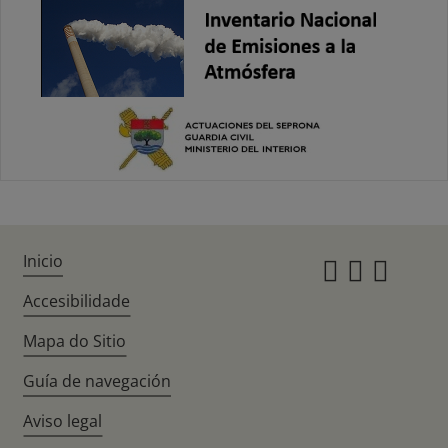
Inicio
Instagr
Twitte
Fac
Accesibilidade
Mapa do Sitio
Guía de navegación
Aviso legal