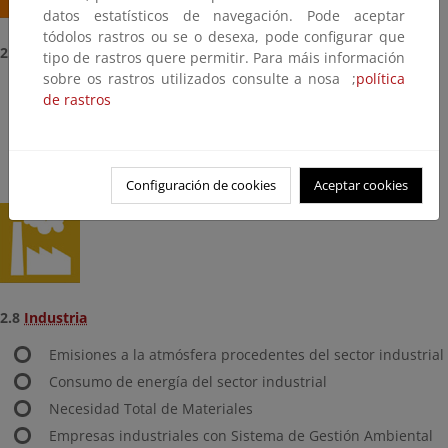
datos estatísticos de navegación. Pode aceptar
tódolos rastros ou se o desexa, pode configurar que
2.7
Energía
tipo de rastros quere permitir. Para máis información
sobre os rastros utilizados consulte a nosa ;
política
Intensidad de energía primaria
de rastros
Intensidad de emisiones de CO2
Energías renovables
Ecoeficiencia en el sector energético
Configuración de cookies
Aceptar cookies
2.8
Industria
Emisiones a la atmósfera procedentes del sector industrial
Consumo de energía del sector industrial
Necesidad Total de Materiales
Empresas industriales con Sistema de Gestión Ambiental