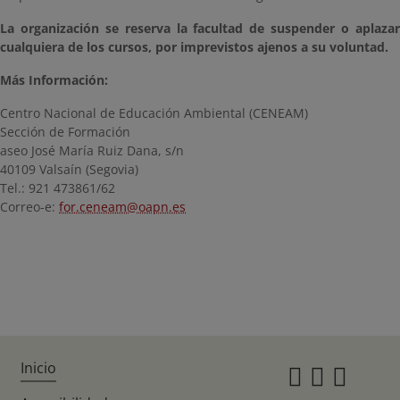
La organización se reserva la facultad de suspender o aplazar
cualquiera de los cursos, por imprevistos ajenos a su voluntad.
Más Información:
Centro Nacional de Educación Ambiental (CENEAM)
Sección de Formación
aseo José María Ruiz Dana, s/n
40109 Valsaín (Segovia)
Tel.: 921 473861/62
Correo-e:
for.ceneam@oapn.es
Inicio
Instagr
Twitte
Fac