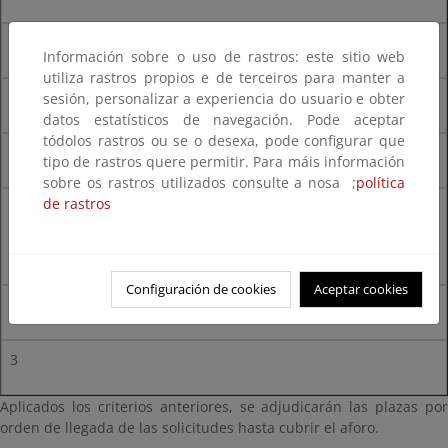
Educador ambiental o docente
Información sobre o uso de rastros: este sitio web
utiliza rastros propios e de terceiros para manter a
Certificado de su lugar de trabajo
sesión, personalizar a experiencia do usuario e obter
datos estatísticos de navegación. Pode aceptar
tódolos rastros ou se o desexa, pode configurar que
3
tipo de rastros quere permitir. Para máis información
sobre os rastros utilizados consulte a nosa ;
política
de rastros
En caso de personas en situación de desempleo, último
contrato laboral relacionado con el perfil de los destinatarios
del curso
Configuración de cookies
Aceptar cookies
Contrato de trabajo
3
Aplicados los criterios anteriores, se adjudicarán las plazas por
orden de llegada de las solicitudes hasta cubrir el aforo.