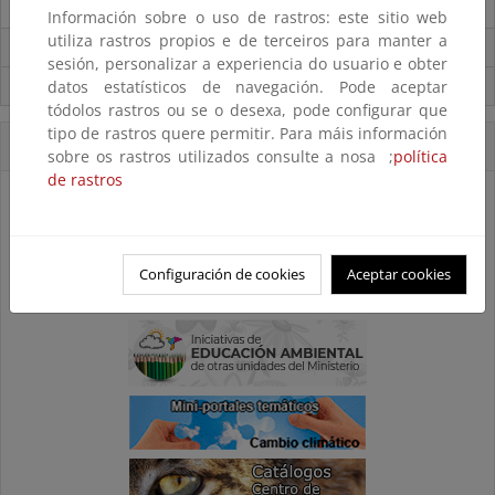
Destacados
Información sobre o uso de rastros: este sitio web
utiliza rastros propios e de terceiros para manter a
Carpeta Informativa del CENEAM.
sesión, personalizar a experiencia do usuario e obter
Suscríbete a la Carpeta Informativa del Ceneam
datos estatísticos de navegación. Pode aceptar
tódolos rastros ou se o desexa, pode configurar que
tipo de rastros quere permitir. Para máis información
Accesos Directos
sobre os rastros utilizados consulte a nosa ;
política
de rastros
Configuración de cookies
Aceptar cookies