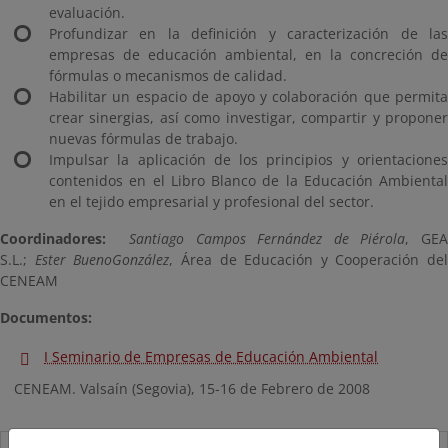
evaluación.
Profundizar en la definición y caracterización de las
empresas de educación ambiental, en la concreción de
fórmulas o mecanismos de calidad.
Habilitar un espacio de apoyo y colaboración que permita
crear sinergias, así como investigar, compartir y proponer
nuevas fórmulas de trabajo.
Impulsar la aplicación de los principios y orientaciones
contenidos en el Libro Blanco de la Educación Ambiental
en el tejido empresarial y profesional del sector.
Coordinadores:
Santiago Campos Fernández de Piérola
, GE
S.L.;
Ester Bueno
González
, Área de Educación y Cooperación del
CENEAM
Documentos:
I Seminario de Empresas de Educación Ambiental
CENEAM. Valsaín (Segovia), 15-16 de Febrero de 2008