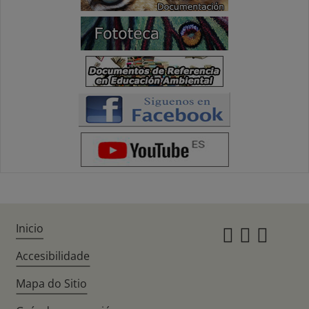
Inicio
Instagr
Twitte
Fac
Accesibilidade
Mapa do Sitio