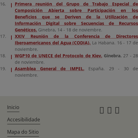
Primera reunión del Grupo de Trabajo Especial de
Composición Abierta sobre Participación en los
Beneficios que se Deriven de la Utilización de
Información Digital sobre Secuencias de Recursos
Genéticos.
Ginebra
.
14 - 18 de noviembre.
XXIV Reunión de la Conferencia de Directores
Iberoamericanos del Agua (CODIA).
La Habana.
16 - 17 d
noviembre.
WGP10 de UNECE del Protocolo de Kiev.
Ginebra.
27 - 2
de noviembre.
Asamblea General de IMPEL.
España. 29
- 30 de
noviembre.
Inicio
Instagr
Twitte
Fac
Accesibilidade
Mapa do Sitio