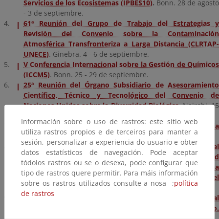
Servicios de los Ecosistemas (IPBES10)
.
Bonn. 28 de agosto
- 3 de septiembre.
61ª Reunión del Grupo de Trabajo del Estrategias y
Revisión del Convenio sobre la Contaminación
Atmosférica Transfronteriza a Larga Distancia (CLRTAP-
UNECE)
. Ginebra. 4 - 6 de septiembre.
V Conferencia Internacional sobre la Gestión de Químicos
(ICCM5)
. Bonn. 25 - 29 de septiembre.
25ª Reunión del Órgano Subsidiario de Asesoramiento
Científico, Técnico y Tecnológico del Convenio de
Naciones Unidas sobre la Diversidad Biológica.
Nairobi. 1
- 19 de octubre.
Información sobre o uso de rastros: este sitio web
20 Aniversario EURORIOC/REMOC. 21ª Conferencia
utiliza rastros propios e de terceiros para manter a
Internacional EURO-RIOC.
Valencia. 16 - 17 de octubre.
sesión, personalizar a experiencia do usuario e obter
2ª Parte de la Conferencia de las Partes (COP-15.2) del
datos estatísticos de navegación. Pode aceptar
Convenio de Naciones Unidas sobre la Diversidad
tódolos rastros ou se o desexa, pode configurar que
Biológica, la COP-MOP-10 del Protocolo de Cartagena
tipo de rastros quere permitir. Para máis información
sobre Seguridad en la Biotecnología y la COP-MOP-4 del
sobre os rastros utilizados consulte a nosa ;
política
Protocolo de Nagoya
. Nairobi. 19 - 20 de octubre.
de rastros
35ª Reunión de las Partes en el Protocolo de Montreal
relativo a las Sustancias que Agotan la Capa de Ozono.
Nairobi. 23 - 27 de octubre.