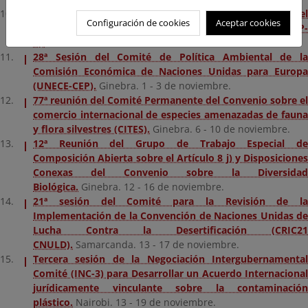
Quinta reunión de la Conferencia de las Partes en el
Configuración de cookies
Aceptar cookies
Convenio de Minamata sobre el Mercurio (COP-
5).
Ginebra. 30 de octubre - 3 de noviembre.
28ª Sesión del Comité de Política Ambiental de la
Comisión Económica de Naciones Unidas para Europa
(UNECE-CEP).
Ginebra. 1 - 3 de noviembre.
77ª reunión del Comité Permanente del Convenio sobre el
comercio internacional de especies amenazadas de fauna
y flora silvestres (CITES).
Ginebra. 6 - 10 de noviembre.
12ª Reunión del Grupo de Trabajo Especial de
Composición Abierta sobre el Artículo 8 j) y Disposiciones
Conexas del Convenio sobre la Diversidad
Biológica.
Ginebra. 12 - 16 de noviembre.
21ª sesión del Comité para la Revisión de la
Implementación de la Convención de Naciones Unidas de
Lucha Contra la Desertificación (CRIC21
CNULD).
Samarcanda. 13 - 17 de noviembre.
Tercera sesión de la Negociación Intergubernamental
Comité (INC-3) para Desarrollar un Acuerdo Internacional
jurídicamente vinculante sobre la contaminación
plástico.
Nairobi. 13 - 19 de noviembre.