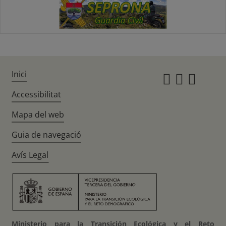
Inici
Instagr
Twitte
Fac
Accessibilitat
Mapa del web
Guia de navegació
Avís Legal
Ministerio para la Transición Ecológica y el Reto