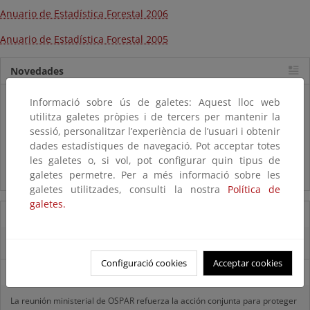
Anuario de Estadística Forestal 2006
Anuario de Estadística Forestal 2005
Novedades
Listas patrón
Informació sobre ús de galetes: Aquest lloc web
El MITECO revisa y actualiza la Lista Patrón de las especies
utilitza galetes pròpies i de tercers per mantenir la
silvestres presentes en España
sessió, personalitzar l’experiència de l’usuari i obtenir
dades estadístiques de navegació. Pot acceptar totes
Preguntas frecuentes...
les galetes o, si vol, pot configurar quin tipus de
galetes permetre. Per a més informació sobre les
Acceso a los recursos genéticos y reparto de beneficios
galetes utilitzades, consulti la nostra
Política de
galetes.
07/08/2025
El censo de aves del Parque Nacional de las Tablas bate récords históricos
Configuració cookies
Acceptar cookies
27/06/2025
La reunión ministerial de OSPAR refuerza la acción conjunta para proteger