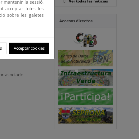
Ver todas las noticias
er mantenir la sessió,
ot acceptar totes les
ció sobre les galetes
Accesos directos
o.
s
Acceptar cookies
do.
or asociado.