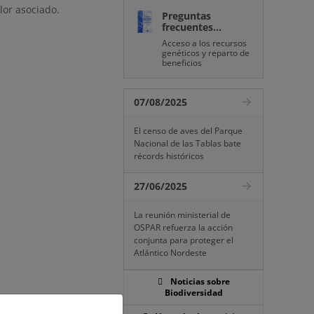
lor asociado.
Preguntas
frecuentes...
Acceso a los recursos
genéticos y reparto de
beneficios
07/08/2025
El censo de aves del Parque
Nacional de las Tablas bate
récords históricos
27/06/2025
La reunión ministerial de
OSPAR refuerza la acción
conjunta para proteger el
Atlántico Nordeste
Noticias sobre
Biodiversidad