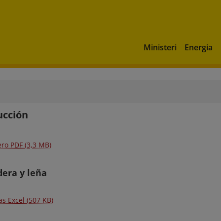
Ministeri
Energia
ucción
ero PDF (3,3 MB)
dera y leña
as Excel (507 KB)