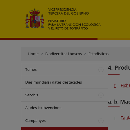
Home
Biodiversitat i boscos
Estadísticas
4. Prod
Temes
Dies mundials i dates destacades
Fich
Servicis
a. b. Ma
Ajudes i subvencions
Tabl
Campanyes