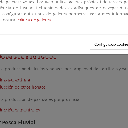
e galetes: Aquest lloc web utilitza galetes pròpies i de tercers p
as Excel (405 KB)
riència de l’usuari i obtenir dades estadístiques de navegació. P
ot configurar quin tipus de galetes permetre. Per a més informa
la nostra
Política de galetes.
 la extracción de corcho por propiedad del territorio y valor asociad
ducción de corcho
Configuració cookie
 la producción de frutos por propiedad del territorio y valor asocia
ducción de piñón con cáscara
 la producción de trufas y hongos por propiedad del territorio y val
ducción de trufa
ducción de otros hongos
 la producción de pastizales por provincia
ducción de pastizales
y Pesca Fluvial