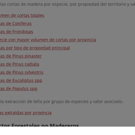
 las cortas de madera por especie, por propiedad del territorio y va
umen de cortas totales
tas de Coníferas
tas de Frondosas
ecie con mayor volumen de cortas por provincia
tas por tipo de propiedad principal
tas de Pinus pinaster
tas de Pinus radiata
as de Pinus sylvestris
tas de Eucaliptus spp
tas de Populus spp
 la extracción de leña por grupo de especies y valor asociado.
as extraídas por provincia
ctos Forestales no Madereros