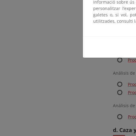
Informació sobre ús d
Tabl
personalitzar l’expe
galetes o, si vol, p
utilitzades, consulti 
Análisis de
Pro
Análisis de
Pro
Análisis de
Pro
Pro
Análisis de
Pro
d. Caza 