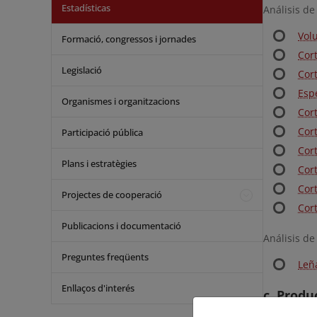
Estadísticas
Análisis de
Vol
Formació, congressos i jornades
Cor
Legislació
Cor
Esp
Organismes i organitzacions
Cor
Cor
Participació pública
Cor
Plans i estratègies
Cort
Cor
Projectes de cooperació
Cor
Publicacions i documentació
Análisis de
Preguntes freqüents
Leñ
Enllaços d'interés
c. Produ