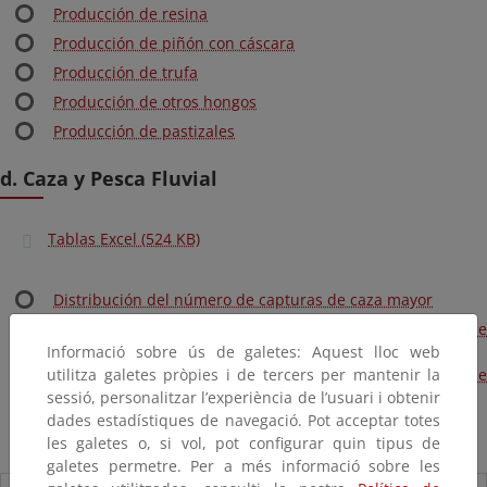
Producción de resina
Producción de piñón con cáscara
Producción de trufa
Producción de otros hongos
Producción de pastizales
d. Caza y Pesca Fluvial
Tablas Excel (524 KB)
Distribución del número de capturas de caza mayor
Distribución del número de capturas de caza menor de
Informació sobre ús de galetes: Aquest lloc web
mamíferos
utilitza galetes pròpies i de tercers per mantenir la
Distribución del número de capturas de caza menor de
sessió, personalitzar l’experiència de l’usuari i obtenir
aves
dades estadístiques de navegació. Pot acceptar totes
Superficie de terrenos cinegéticos por provincia
les galetes o, si vol, pot configurar quin tipus de
galetes permetre. Per a més informació sobre les