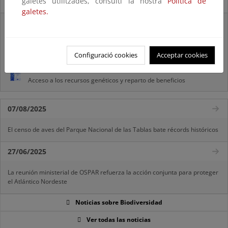
galetes utilitzades, consulti la nostra
Política de
Novedades
galetes.
Listas patrón
El MITECO revisa y actualiza la Lista Patrón de las especies
silvestres presentes en España
Configuració cookies
Acceptar cookies
Preguntas frecuentes...
Acceso a los recursos genéticos y reparto de beneficios
07/08/2025
El censo de aves del Parque Nacional de las Tablas bate récords históricos
27/06/2025
La reunión ministerial de OSPAR refuerza la acción conjunta para proteger
el Atlántico Nordeste
Noticias sobre Biodiversidad
Ver todas las noticias