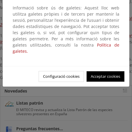
12:45 – 13:00
Base de datos de consulta de hábitat (en desarrollo)
Monica Puebla (Tragsatec)
Informació sobre ús de galetes: Aquest lloc web
utilitza galetes pròpies i de tercers per mantenir la
13:00 – 13:30
Seguimiento de los hábitats en el Informe sexenal
sessió, personalitzar l’experiència de l’usuari i obtenir
2013-.2019
. Francisco Guil (MITECO)
dades estadístiques de navegació. Pot acceptar totes
les galetes o, si vol, pot configurar quin tipus de
13:30 – 14:00
Presentación Invitada:
Mapping and Assessment for
galetes permetre. Per a més informació sobre les
Integrated ecosystem Accounting (MAIA)
Patricia Arrogante Funes
galetes utilitzades, consulti la nostra
Política de
(Universidad Rey Juan Carlos)
galetes.
14:00 – 14:30 Mesa redonda: conclusiones y propuestas.
Elaboración de unos criterios básicos para la elaboración de
conjuntos de datos espaciales sobre hábitat y biotopos en España:
Configuració cookies
Acceptar cookies
Geometría y Semántica
Novedades
Listas patrón
El MITECO revisa y actualiza la Lista Patrón de las especies
silvestres presentes en España
Preguntas frecuentes...