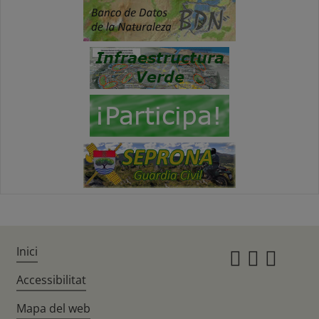
Inici
Instagr
Twitte
Fac
Accessibilitat
Mapa del web